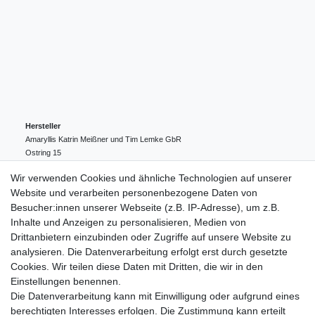
Hersteller
Amaryllis Katrin Meißner und Tim Lemke GbR
Ostring
15
24354
Kosel
Deutschland
Wir verwenden Cookies und ähnliche Technologien auf unserer
004943548099856
Website und verarbeiten personenbezogene Daten von
amaryllis-eckernfoerde@t-online.de
EU-Verantwortlicher
Besucher:innen unserer Webseite (z.B. IP-Adresse), um z.B.
Amaryllis Katrin Meißner und Tim Lemke GbR
Inhalte und Anzeigen zu personalisieren, Medien von
Ostring
15
Drittanbietern einzubinden oder Zugriffe auf unsere Website zu
24354
Kosel
Deutschland
analysieren. Die Datenverarbeitung erfolgt erst durch gesetzte
004943548099856
Cookies. Wir teilen diese Daten mit Dritten, die wir in den
amaryllis-eckernfoerde@t-online.de
Einstellungen benennen.
Die Datenverarbeitung kann mit Einwilligung oder aufgrund eines
berechtigten Interesses erfolgen. Die Zustimmung kann erteilt