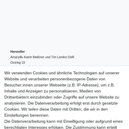
Hersteller
Amaryllis Katrin Meißner und Tim Lemke GbR
Ostring
15
24354
Kosel
Deutschland
Wir verwenden Cookies und ähnliche Technologien auf unserer
004943548099856
Website und verarbeiten personenbezogene Daten von
amaryllis-eckernfoerde@t-online.de
EU-Verantwortlicher
Besucher:innen unserer Webseite (z.B. IP-Adresse), um z.B.
Amaryllis Katrin Meißner und Tim Lemke GbR
Inhalte und Anzeigen zu personalisieren, Medien von
Ostring
15
Drittanbietern einzubinden oder Zugriffe auf unsere Website zu
24354
Kosel
Deutschland
analysieren. Die Datenverarbeitung erfolgt erst durch gesetzte
004943548099856
Cookies. Wir teilen diese Daten mit Dritten, die wir in den
amaryllis-eckernfoerde@t-online.de
Einstellungen benennen.
Die Datenverarbeitung kann mit Einwilligung oder aufgrund eines
berechtigten Interesses erfolgen. Die Zustimmung kann erteilt