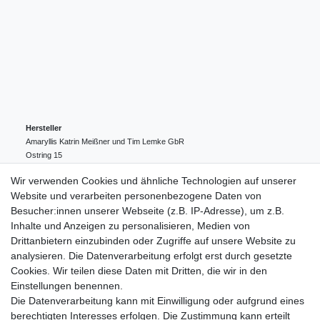
Hersteller
Amaryllis Katrin Meißner und Tim Lemke GbR
Ostring
15
24354
Kosel
Deutschland
Wir verwenden Cookies und ähnliche Technologien auf unserer
004943548099856
Website und verarbeiten personenbezogene Daten von
amaryllis-eckernfoerde@t-online.de
EU-Verantwortlicher
Besucher:innen unserer Webseite (z.B. IP-Adresse), um z.B.
Amaryllis Katrin Meißner und Tim Lemke GbR
Inhalte und Anzeigen zu personalisieren, Medien von
Ostring
15
Drittanbietern einzubinden oder Zugriffe auf unsere Website zu
24354
Kosel
Deutschland
analysieren. Die Datenverarbeitung erfolgt erst durch gesetzte
004943548099856
Cookies. Wir teilen diese Daten mit Dritten, die wir in den
amaryllis-eckernfoerde@t-online.de
Einstellungen benennen.
Die Datenverarbeitung kann mit Einwilligung oder aufgrund eines
berechtigten Interesses erfolgen. Die Zustimmung kann erteilt