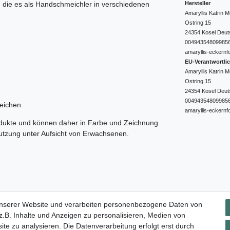
Hersteller
e, die es als Handschmeichler in verschiedenen
Amaryllis Katrin
Ostring
15
24354
Kosel
Deut
00494354809985
amaryllis-eckernf
EU-Verantwortli
Amaryllis Katrin
Ostring
15
24354
Kosel
Deut
00494354809985
eichen.
amaryllis-eckernf
odukte und können daher in Farbe und Zeichnung
nutzung unter Aufsicht von Erwachsenen.
Impressum
Daten­schutz­erklärung
AGB
Widerrufs­rec
unserer Website und verarbeiten personenbezogene Daten von
.B. Inhalte und Anzeigen zu personalisieren, Medien von
ite zu analysieren. Die Datenverarbeitung erfolgt erst durch