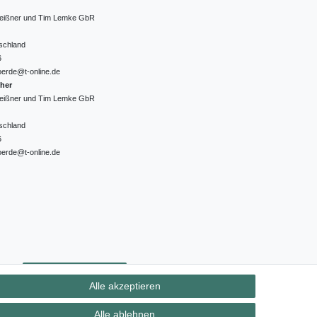
 Meißner und Tim Lemke GbR
schland
6
oerde@t-online.de
cher
 Meißner und Tim Lemke GbR
schland
6
oerde@t-online.de
ht
Kontakt
Vertrag widerrufen
Alle akzeptieren
Alle ablehnen