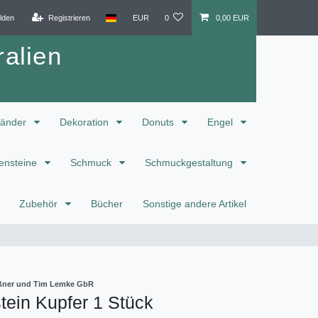
lden
Registrieren
EUR
0
0,00 EUR
alien
änder
Dekoration
Donuts
Engel
ensteine
Schmuck
Schmuckgestaltung
Zubehör
Bücher
Sonstige andere Artikel
eißner und Tim Lemke GbR
ein Kupfer 1 Stück