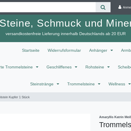
Anme
 Steine, Schmuck und Miner
versandkostenfreie Lieferung innerhalb Deutschlands ab 20 EUR
Startseite
Widerrufsformular
Anhänger
Armb
te Trommelsteine
Geschliffenes
Rohsteine
Scheib
Steinstränge
Trommelsteine
Wellness
stein Kupfer 1 Stück
Amaryllis Katrin M
Trommelst