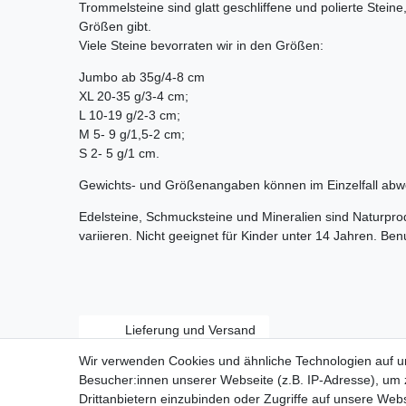
Trommelsteine sind glatt geschliffene und polierte Stein
Größen gibt.
Viele Steine bevorraten wir in den Größen:
Jumbo ab 35g/4-8 cm
XL 20-35 g/3-4 cm;
L 10-19 g/2-3 cm;
M 5- 9 g/1,5-2 cm;
S 2- 5 g/1 cm.
Gewichts- und Größenangaben können im Einzelfall abw
Edelsteine, Schmucksteine und Mineralien sind Naturpr
variieren. Nicht geeignet für Kinder unter 14 Jahren. Be
Lieferung und Versand
Wir verwenden Cookies und ähnliche Technologien auf 
Besucher:innen unserer Webseite (z.B. IP-Adresse), um z
Drittanbietern einzubinden oder Zugriffe auf unsere Webs