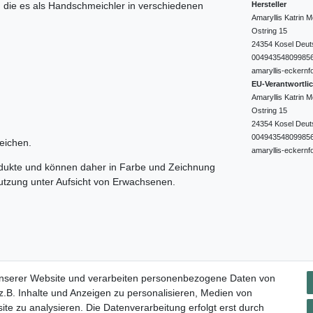
Hersteller
e, die es als Handschmeichler in verschiedenen
Amaryllis Katrin
Ostring
15
24354
Kosel
Deut
00494354809985
amaryllis-eckernf
EU-Verantwortli
Amaryllis Katrin
Ostring
15
24354
Kosel
Deut
00494354809985
eichen.
amaryllis-eckernf
odukte und können daher in Farbe und Zeichnung
nutzung unter Aufsicht von Erwachsenen.
Impressum
Daten­schutz­erklärung
AGB
Widerrufs­rec
unserer Website und verarbeiten personenbezogene Daten von
.B. Inhalte und Anzeigen zu personalisieren, Medien von
ite zu analysieren. Die Datenverarbeitung erfolgt erst durch