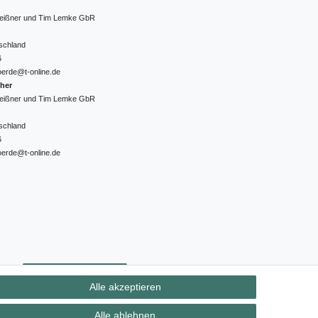
 Meißner und Tim Lemke GbR
schland
6
oerde@t-online.de
cher
 Meißner und Tim Lemke GbR
schland
6
oerde@t-online.de
ht
Kontakt
Vertrag widerrufen
Alle akzeptieren
Alle ablehnen