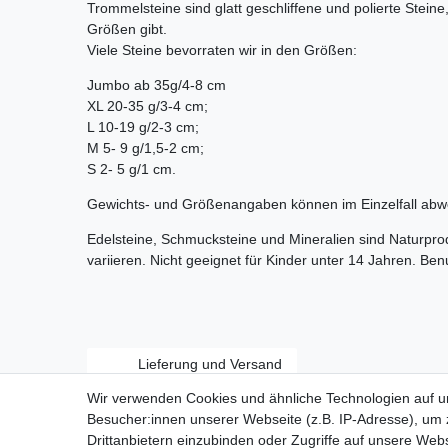
Trommelsteine sind glatt geschliffene und polierte Stein
Größen gibt.
Viele Steine bevorraten wir in den Größen:
Jumbo ab 35g/4-8 cm
XL 20-35 g/3-4 cm;
L 10-19 g/2-3 cm;
M 5- 9 g/1,5-2 cm;
S 2- 5 g/1 cm.
Gewichts- und Größenangaben können im Einzelfall abw
Edelsteine, Schmucksteine und Mineralien sind Naturpr
variieren. Nicht geeignet für Kinder unter 14 Jahren. Be
Lieferung und Versand
Wir verwenden Cookies und ähnliche Technologien auf 
Besucher:innen unserer Webseite (z.B. IP-Adresse), um z
Drittanbietern einzubinden oder Zugriffe auf unsere Webs