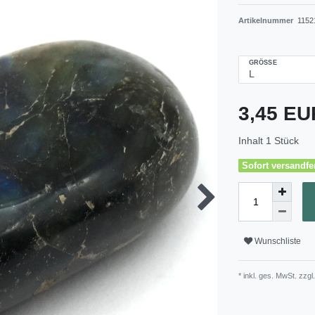
Artikelnummer
1152
GRÖSSE
3,45 E
Inhalt
1
Stück
Sofort versandfer
Wunschliste
* inkl. ges. MwSt. zzgl.