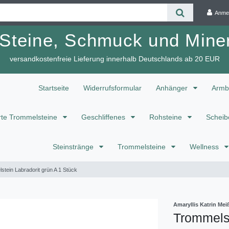
Anme
 Steine, Schmuck und Miner
versandkostenfreie Lieferung innerhalb Deutschlands ab 20 EUR
Startseite
Widerrufsformular
Anhänger
Armb
te Trommelsteine
Geschliffenes
Rohsteine
Scheib
Steinstränge
Trommelsteine
Wellness
stein Labradorit grün A 1 Stück
Amaryllis Katrin M
Trommelst