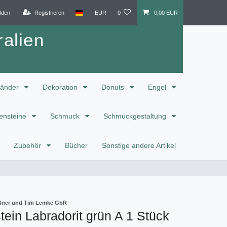
lden
Registrieren
EUR
0
0,00 EUR
alien
änder
Dekoration
Donuts
Engel
ensteine
Schmuck
Schmuckgestaltung
Zubehör
Bücher
Sonstige andere Artikel
eißner und Tim Lemke GbR
ein Labradorit grün A 1 Stück