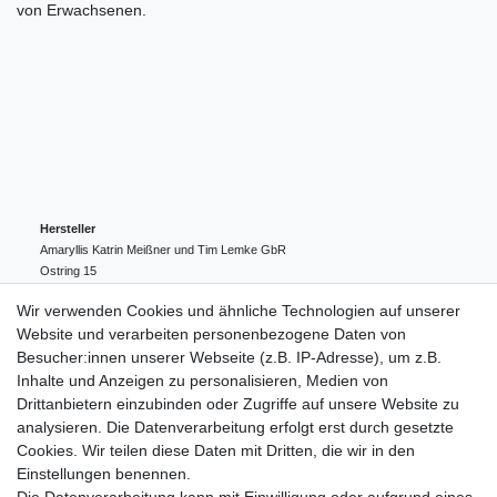
von Erwachsenen.
Hersteller
Amaryllis Katrin Meißner und Tim Lemke GbR
Ostring
15
24354
Kosel
Deutschland
Wir verwenden Cookies und ähnliche Technologien auf unserer
004943548099856
Website und verarbeiten personenbezogene Daten von
amaryllis-eckernfoerde@t-online.de
EU-Verantwortlicher
Besucher:innen unserer Webseite (z.B. IP-Adresse), um z.B.
Amaryllis Katrin Meißner und Tim Lemke GbR
Inhalte und Anzeigen zu personalisieren, Medien von
Ostring
15
Drittanbietern einzubinden oder Zugriffe auf unsere Website zu
24354
Kosel
Deutschland
analysieren. Die Datenverarbeitung erfolgt erst durch gesetzte
004943548099856
Cookies. Wir teilen diese Daten mit Dritten, die wir in den
amaryllis-eckernfoerde@t-online.de
Einstellungen benennen.