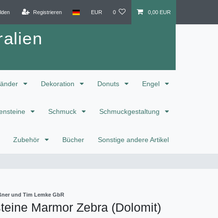
lden
Registrieren
EUR
0
0,00 EUR
alien
änder
Dekoration
Donuts
Engel
ensteine
Schmuck
Schmuckgestaltung
Zubehör
Bücher
Sonstige andere Artikel
eißner und Tim Lemke GbR
teine Marmor Zebra (Dolomit)