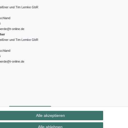
 Meißner und Tim Lemke GbR
schland
6
oerde@t-online.de
cher
 Meißner und Tim Lemke GbR
schland
6
oerde@t-online.de
ht
Kontakt
Vertrag widerrufen
Alle akzeptieren
Alle ablehnen