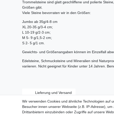
Trommelsteine sind glatt geschliffene und polierte Stein
Größen gibt.
Viele Steine bevorraten wir in den Größen:
Jumbo ab 35g/4-8 cm
XL 20-35 g/3-4 cm;
L 10-19 g/2-3 cm;
M 5- 9 g/1,5-2 cm;
S 2- 5 g/1 cm.
Gewichts- und Größenangaben können im Einzelfall abw
Edelsteine, Schmucksteine und Mineralien sind Naturpr
variieren. Nicht geeignet für Kinder unter 14 Jahren. Be
Lieferung und Versand
Wir verwenden Cookies und ähnliche Technologien auf 
Besucher:innen unserer Webseite (z.B. IP-Adresse), um z
Drittanbietern einzubinden oder Zugriffe auf unsere Webs