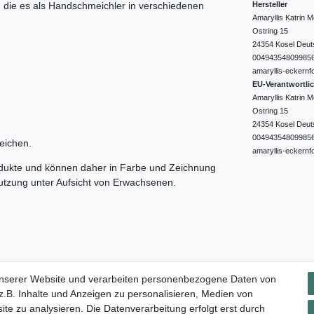
Hersteller
e, die es als Handschmeichler in verschiedenen
Amaryllis Katrin
Ostring
15
24354
Kosel
Deut
00494354809985
amaryllis-eckernf
EU-Verantwortli
Amaryllis Katrin
Ostring
15
24354
Kosel
Deut
00494354809985
eichen.
amaryllis-eckernf
odukte und können daher in Farbe und Zeichnung
nutzung unter Aufsicht von Erwachsenen.
Impressum
Daten­schutz­erklärung
AGB
Widerrufs­rec
unserer Website und verarbeiten personenbezogene Daten von
.B. Inhalte und Anzeigen zu personalisieren, Medien von
ite zu analysieren. Die Datenverarbeitung erfolgt erst durch