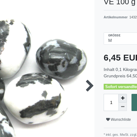
VE 100 g
Artikelnummer
1432
GRÖSSE
6,45 E
Inhalt
0,1
Kilogr
Grundpreis
64,50
Sofort versandfer
Wunschliste
* inkl. ges. MwSt. zzgl.