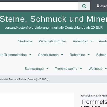
Anme
 Steine, Schmuck und Miner
versandkostenfreie Lieferung innerhalb Deutschlands ab 20 EUR
Startseite
Widerrufsformular
Anhänger
Armb
te Trommelsteine
Geschliffenes
Rohsteine
Scheib
Steinstränge
Trommelsteine
Wellness
lsteine Marmor Zebra (Dolomit) VE 100 g
Amaryllis Katrin M
Trommels