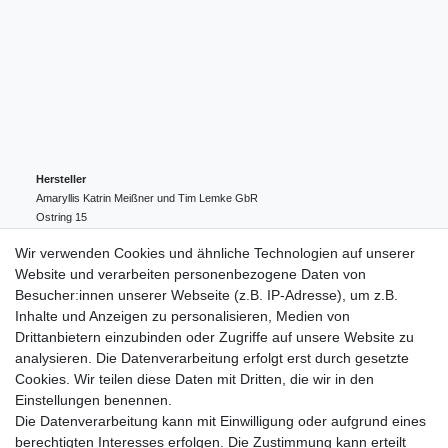
Hersteller
Amaryllis Katrin Meißner und Tim Lemke GbR
Ostring
15
24354
Kosel
Deutschland
Wir verwenden Cookies und ähnliche Technologien auf unserer
004943548099856
Website und verarbeiten personenbezogene Daten von
amaryllis-eckernfoerde@t-online.de
EU-Verantwortlicher
Besucher:innen unserer Webseite (z.B. IP-Adresse), um z.B.
Amaryllis Katrin Meißner und Tim Lemke GbR
Inhalte und Anzeigen zu personalisieren, Medien von
Ostring
15
Drittanbietern einzubinden oder Zugriffe auf unsere Website zu
24354
Kosel
Deutschland
analysieren. Die Datenverarbeitung erfolgt erst durch gesetzte
004943548099856
Cookies. Wir teilen diese Daten mit Dritten, die wir in den
amaryllis-eckernfoerde@t-online.de
Einstellungen benennen.
Die Datenverarbeitung kann mit Einwilligung oder aufgrund eines
berechtigten Interesses erfolgen. Die Zustimmung kann erteilt