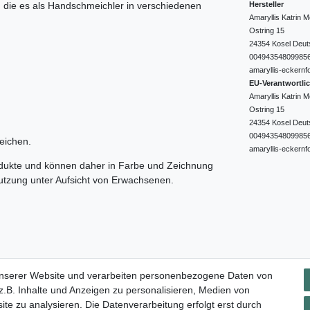
Hersteller
e, die es als Handschmeichler in verschiedenen
Amaryllis Katrin
Ostring
15
24354
Kosel
Deut
00494354809985
amaryllis-eckernf
EU-Verantwortli
Amaryllis Katrin
Ostring
15
24354
Kosel
Deut
00494354809985
eichen.
amaryllis-eckernf
odukte und können daher in Farbe und Zeichnung
nutzung unter Aufsicht von Erwachsenen.
Impressum
Daten­schutz­erklärung
AGB
Widerrufs­rec
unserer Website und verarbeiten personenbezogene Daten von
.B. Inhalte und Anzeigen zu personalisieren, Medien von
ite zu analysieren. Die Datenverarbeitung erfolgt erst durch