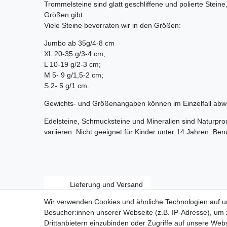
Trommelsteine sind glatt geschliffene und polierte Stein
Größen gibt.
Viele Steine bevorraten wir in den Größen:
Jumbo ab 35g/4-8 cm
XL 20-35 g/3-4 cm;
L 10-19 g/2-3 cm;
M 5- 9 g/1,5-2 cm;
S 2- 5 g/1 cm.
Gewichts- und Größenangaben können im Einzelfall abw
Edelsteine, Schmucksteine und Mineralien sind Naturpr
variieren. Nicht geeignet für Kinder unter 14 Jahren. Be
Lieferung und Versand
Wir verwenden Cookies und ähnliche Technologien auf 
Besucher:innen unserer Webseite (z.B. IP-Adresse), um z
Drittanbietern einzubinden oder Zugriffe auf unsere Webs