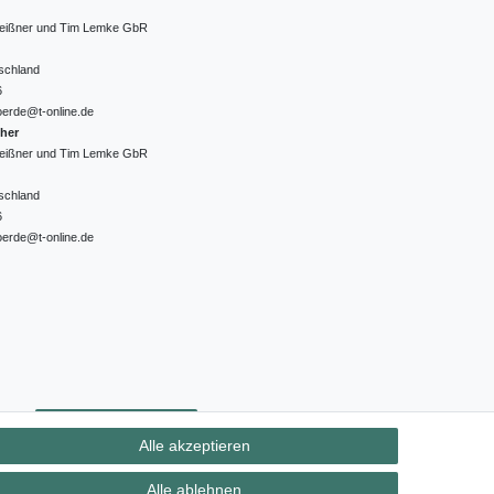
 Meißner und Tim Lemke GbR
schland
6
oerde@t-online.de
cher
 Meißner und Tim Lemke GbR
schland
6
oerde@t-online.de
ht
Kontakt
Vertrag widerrufen
Alle akzeptieren
Alle ablehnen