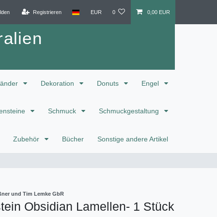
lden
Registrieren
EUR
0
0,00 EUR
alien
änder
Dekoration
Donuts
Engel
ensteine
Schmuck
Schmuckgestaltung
Zubehör
Bücher
Sonstige andere Artikel
eißner und Tim Lemke GbR
ein Obsidian Lamellen- 1 Stück