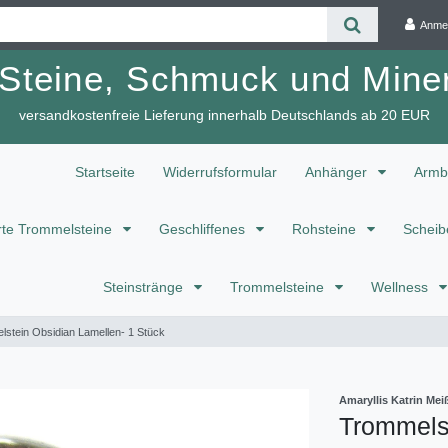
Anme
 Steine, Schmuck und Miner
versandkostenfreie Lieferung innerhalb Deutschlands ab 20 EUR
Startseite
Widerrufsformular
Anhänger
Armb
te Trommelsteine
Geschliffenes
Rohsteine
Scheib
Steinstränge
Trommelsteine
Wellness
stein Obsidian Lamellen- 1 Stück
Amaryllis Katrin M
Trommelst