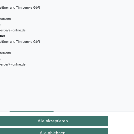
 Meißner und Tim Lemke GbR
schland
6
oerde@t-online.de
cher
 Meißner und Tim Lemke GbR
schland
6
oerde@t-online.de
ht
Kontakt
Vertrag widerrufen
Alle akzeptieren
Alle ablehnen