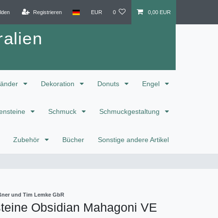
lden
Registrieren
EUR
0
0,00 EUR
alien
änder
Dekoration
Donuts
Engel
ensteine
Schmuck
Schmuckgestaltung
Zubehör
Bücher
Sonstige andere Artikel
eißner und Tim Lemke GbR
teine Obsidian Mahagoni VE