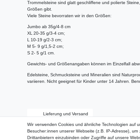
Trommelsteine sind glatt geschliffene und polierte Stein
Größen gibt.
Viele Steine bevorraten wir in den Größen:
Jumbo ab 35g/4-8 cm
XL 20-35 g/3-4 cm;
L 10-19 g/2-3 cm;
M 5- 9 g/1,5-2 cm;
S 2- 5 g/1 cm.
Gewichts- und Größenangaben können im Einzelfall abw
Edelsteine, Schmucksteine und Mineralien sind Naturpr
variieren. Nicht geeignet für Kinder unter 14 Jahren. Be
Lieferung und Versand
Wir verwenden Cookies und ähnliche Technologien auf 
Besucher:innen unserer Webseite (z.B. IP-Adresse), um z
Drittanbietern einzubinden oder Zugriffe auf unsere Webs