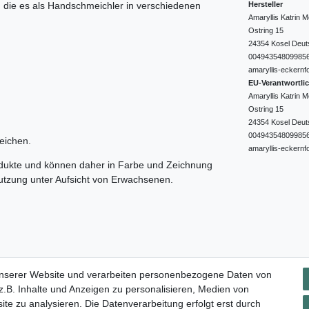
Hersteller
e, die es als Handschmeichler in verschiedenen
Amaryllis Katrin
Ostring
15
24354
Kosel
Deut
00494354809985
amaryllis-eckernf
EU-Verantwortli
Amaryllis Katrin
Ostring
15
24354
Kosel
Deut
00494354809985
eichen.
amaryllis-eckernf
odukte und können daher in Farbe und Zeichnung
nutzung unter Aufsicht von Erwachsenen.
Impressum
Daten­schutz­erklärung
AGB
Widerrufs­rec
unserer Website und verarbeiten personenbezogene Daten von
.B. Inhalte und Anzeigen zu personalisieren, Medien von
ite zu analysieren. Die Datenverarbeitung erfolgt erst durch