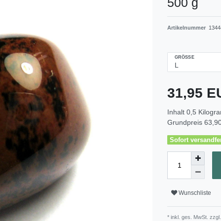
500 g
Artikelnummer
1344
GRÖSSE
31,95 
Inhalt
0,5
Kilogr
Grundpreis
63,90
Sofort versandfer
Wunschliste
* inkl. ges. MwSt. zzgl.