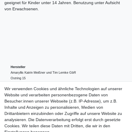
geeignet für Kinder unter 14 Jahren. Benutzung unter Aufsicht
von Erwachsenen.
Hersteller
Amaryllis Katrin Meißner und Tim Lemke GbR
Ostring
15
24354
Kosel
Deutschland
Wir verwenden Cookies und ähnliche Technologien auf unserer
004943548099856
Website und verarbeiten personenbezogene Daten von
amaryllis-eckernfoerde@t-online.de
EU-Verantwortlicher
Besucher:innen unserer Webseite (z.B. IP-Adresse), um z.B.
Amaryllis Katrin Meißner und Tim Lemke GbR
Inhalte und Anzeigen zu personalisieren, Medien von
Ostring
15
Drittanbietern einzubinden oder Zugriffe auf unsere Website zu
24354
Kosel
Deutschland
analysieren. Die Datenverarbeitung erfolgt erst durch gesetzte
004943548099856
Cookies. Wir teilen diese Daten mit Dritten, die wir in den
amaryllis-eckernfoerde@t-online.de