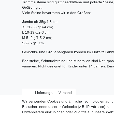
Trommelsteine sind glatt geschliffene und polierte Stein
Größen gibt.
Viele Steine bevorraten wir in den Größen:
Jumbo ab 35g/4-8 cm
XL 20-35 g/3-4 cm;
L 10-19 g/2-3 cm;
M 5- 9 g/1,5-2 cm;
S 2- 5 g/1 cm.
Gewichts- und Größenangaben können im Einzelfall abw
Edelsteine, Schmucksteine und Mineralien sind Naturpr
variieren. Nicht geeignet für Kinder unter 14 Jahren. Be
Lieferung und Versand
Wir verwenden Cookies und ähnliche Technologien auf 
Besucher:innen unserer Webseite (z.B. IP-Adresse), um z
Drittanbietern einzubinden oder Zugriffe auf unsere Webs