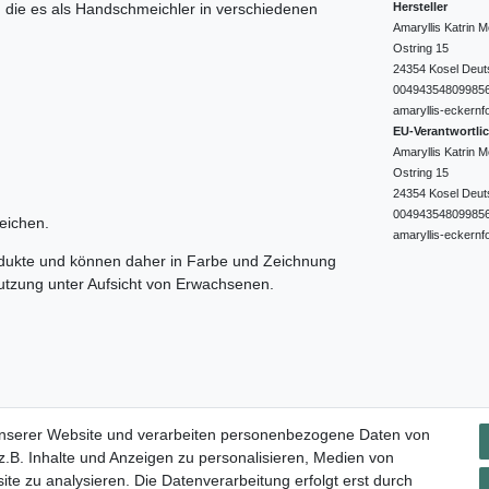
Hersteller
e, die es als Handschmeichler in verschiedenen
Amaryllis Katrin
Ostring
15
24354
Kosel
Deut
00494354809985
amaryllis-eckernf
EU-Verantwortli
Amaryllis Katrin
Ostring
15
24354
Kosel
Deut
00494354809985
eichen.
amaryllis-eckernf
odukte und können daher in Farbe und Zeichnung
nutzung unter Aufsicht von Erwachsenen.
Impressum
Daten­schutz­erklärung
AGB
Widerrufs­rec
unserer Website und verarbeiten personenbezogene Daten von
.B. Inhalte und Anzeigen zu personalisieren, Medien von
ite zu analysieren. Die Datenverarbeitung erfolgt erst durch