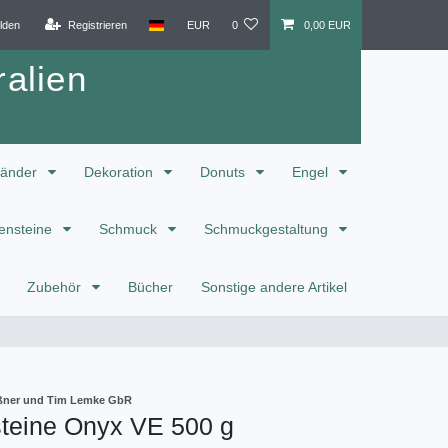
lden
Registrieren
EUR
0
0,00 EUR
alien
änder
Dekoration
Donuts
Engel
ensteine
Schmuck
Schmuckgestaltung
Zubehör
Bücher
Sonstige andere Artikel
eißner und Tim Lemke GbR
teine Onyx VE 500 g