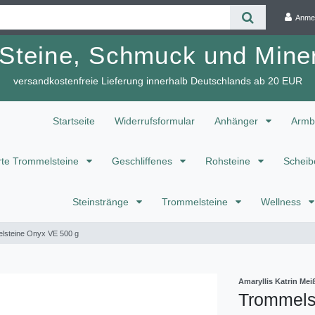
Anme
 Steine, Schmuck und Miner
versandkostenfreie Lieferung innerhalb Deutschlands ab 20 EUR
Startseite
Widerrufsformular
Anhänger
Armb
te Trommelsteine
Geschliffenes
Rohsteine
Scheib
Steinstränge
Trommelsteine
Wellness
lsteine Onyx VE 500 g
Amaryllis Katrin M
Trommels