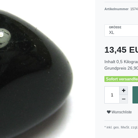
Artikelnummer
1574
GRÖSSE
13,45 
Inhalt
0,5
Kilogr
Grundpreis
26,90
Sofort versandfer
Wunschliste
* inkl. ges. MwSt. zzgl.