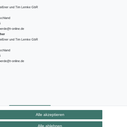
 Meißner und Tim Lemke GbR
schland
6
oerde@t-online.de
cher
 Meißner und Tim Lemke GbR
schland
6
oerde@t-online.de
ht
Kontakt
Vertrag widerrufen
Alle akzeptieren
Alle ablehnen