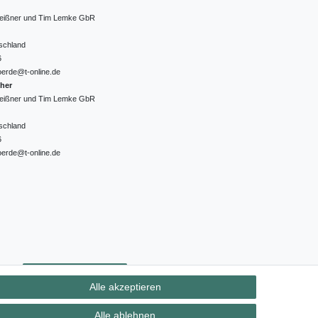
 Meißner und Tim Lemke GbR
schland
6
oerde@t-online.de
cher
 Meißner und Tim Lemke GbR
schland
6
oerde@t-online.de
ht
Kontakt
Vertrag widerrufen
Alle akzeptieren
Alle ablehnen