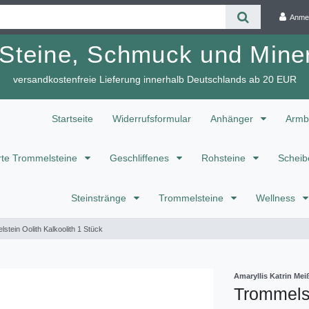
Anme
 Steine, Schmuck und Miner
versandkostenfreie Lieferung innerhalb Deutschlands ab 20 EUR
Startseite
Widerrufsformular
Anhänger
Armb
te Trommelsteine
Geschliffenes
Rohsteine
Scheib
Steinstränge
Trommelsteine
Wellness
stein Oolith Kalkoolith 1 Stück
Amaryllis Katrin M
Trommelst