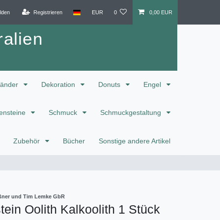
lden
Registrieren
EUR
0
0,00 EUR
alien
änder
Dekoration
Donuts
Engel
ensteine
Schmuck
Schmuckgestaltung
Zubehör
Bücher
Sonstige andere Artikel
eißner und Tim Lemke GbR
ein Oolith Kalkoolith 1 Stück