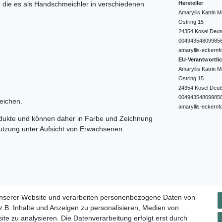
Hersteller
e, die es als Handschmeichler in verschiedenen
Amaryllis Katrin
Ostring
15
24354
Kosel
Deut
00494354809985
amaryllis-eckernf
EU-Verantwortli
Amaryllis Katrin
Ostring
15
24354
Kosel
Deut
00494354809985
eichen.
amaryllis-eckernf
odukte und können daher in Farbe und Zeichnung
nutzung unter Aufsicht von Erwachsenen.
Impressum
Daten­schutz­erklärung
AGB
Widerrufs­rec
unserer Website und verarbeiten personenbezogene Daten von
.B. Inhalte und Anzeigen zu personalisieren, Medien von
ite zu analysieren. Die Datenverarbeitung erfolgt erst durch