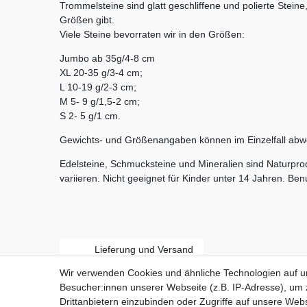
Trommelsteine sind glatt geschliffene und polierte Stein
Größen gibt.
Viele Steine bevorraten wir in den Größen:
Jumbo ab 35g/4-8 cm
XL 20-35 g/3-4 cm;
L 10-19 g/2-3 cm;
M 5- 9 g/1,5-2 cm;
S 2- 5 g/1 cm.
Gewichts- und Größenangaben können im Einzelfall abw
Edelsteine, Schmucksteine und Mineralien sind Naturpr
variieren. Nicht geeignet für Kinder unter 14 Jahren. Be
Lieferung und Versand
Wir verwenden Cookies und ähnliche Technologien auf 
Besucher:innen unserer Webseite (z.B. IP-Adresse), um z
Drittanbietern einzubinden oder Zugriffe auf unsere Webs