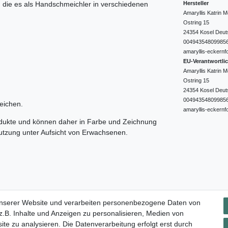
Hersteller
e, die es als Handschmeichler in verschiedenen
Amaryllis Katrin
Ostring
15
24354
Kosel
Deut
00494354809985
amaryllis-eckernf
EU-Verantwortli
Amaryllis Katrin
Ostring
15
24354
Kosel
Deut
00494354809985
eichen.
amaryllis-eckernf
odukte und können daher in Farbe und Zeichnung
nutzung unter Aufsicht von Erwachsenen.
Impressum
Daten­schutz­erklärung
AGB
Widerrufs­rec
unserer Website und verarbeiten personenbezogene Daten von
.B. Inhalte und Anzeigen zu personalisieren, Medien von
ite zu analysieren. Die Datenverarbeitung erfolgt erst durch