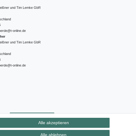
 Meißner und Tim Lemke GbR
schland
6
oerde@t-online.de
cher
 Meißner und Tim Lemke GbR
schland
6
oerde@t-online.de
ht
Kontakt
Vertrag widerrufen
Alle akzeptieren
Alle ablehnen