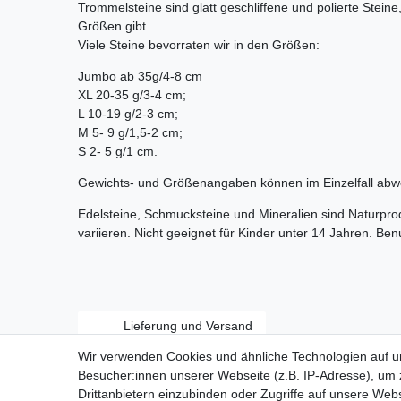
Trommelsteine sind glatt geschliffene und polierte Stein
Größen gibt.
Viele Steine bevorraten wir in den Größen:
Jumbo ab 35g/4-8 cm
XL 20-35 g/3-4 cm;
L 10-19 g/2-3 cm;
M 5- 9 g/1,5-2 cm;
S 2- 5 g/1 cm.
Gewichts- und Größenangaben können im Einzelfall abw
Edelsteine, Schmucksteine und Mineralien sind Naturpr
variieren. Nicht geeignet für Kinder unter 14 Jahren. Be
Lieferung und Versand
Wir verwenden Cookies und ähnliche Technologien auf 
Besucher:innen unserer Webseite (z.B. IP-Adresse), um z
Drittanbietern einzubinden oder Zugriffe auf unsere Webs