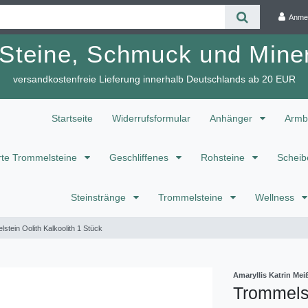
Anme
 Steine, Schmuck und Miner
versandkostenfreie Lieferung innerhalb Deutschlands ab 20 EUR
Startseite
Widerrufsformular
Anhänger
Armb
te Trommelsteine
Geschliffenes
Rohsteine
Scheib
Steinstränge
Trommelsteine
Wellness
stein Oolith Kalkoolith 1 Stück
Amaryllis Katrin M
Trommelst