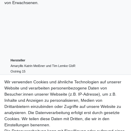
von Erwachsenen.
Hersteller
Amaryllis Katrin Meißner und Tim Lemke GbR
Ostring
15
24354
Kosel
Deutschland
Wir verwenden Cookies und ähnliche Technologien auf unserer
004943548099856
Website und verarbeiten personenbezogene Daten von
amaryllis-eckernfoerde@t-online.de
EU-Verantwortlicher
Besucher:innen unserer Webseite (z.B. IP-Adresse), um z.B.
Amaryllis Katrin Meißner und Tim Lemke GbR
Inhalte und Anzeigen zu personalisieren, Medien von
Ostring
15
Drittanbietern einzubinden oder Zugriffe auf unsere Website zu
24354
Kosel
Deutschland
analysieren. Die Datenverarbeitung erfolgt erst durch gesetzte
004943548099856
Cookies. Wir teilen diese Daten mit Dritten, die wir in den
amaryllis-eckernfoerde@t-online.de
Einstellungen benennen.