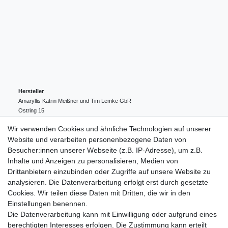
Hersteller
Amaryllis Katrin Meißner und Tim Lemke GbR
Ostring
15
24354
Kosel
Deutschland
Wir verwenden Cookies und ähnliche Technologien auf unserer
004943548099856
Website und verarbeiten personenbezogene Daten von
amaryllis-eckernfoerde@t-online.de
EU-Verantwortlicher
Besucher:innen unserer Webseite (z.B. IP-Adresse), um z.B.
Amaryllis Katrin Meißner und Tim Lemke GbR
Inhalte und Anzeigen zu personalisieren, Medien von
Ostring
15
Drittanbietern einzubinden oder Zugriffe auf unsere Website zu
24354
Kosel
Deutschland
analysieren. Die Datenverarbeitung erfolgt erst durch gesetzte
004943548099856
Cookies. Wir teilen diese Daten mit Dritten, die wir in den
amaryllis-eckernfoerde@t-online.de
Einstellungen benennen.
Die Datenverarbeitung kann mit Einwilligung oder aufgrund eines
berechtigten Interesses erfolgen. Die Zustimmung kann erteilt