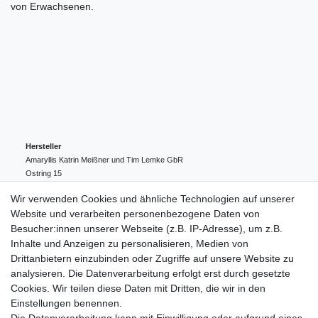
von Erwachsenen.
Hersteller
Amaryllis Katrin Meißner und Tim Lemke GbR
Ostring
15
24354
Kosel
Deutschland
Wir verwenden Cookies und ähnliche Technologien auf unserer
004943548099856
Website und verarbeiten personenbezogene Daten von
amaryllis-eckernfoerde@t-online.de
EU-Verantwortlicher
Besucher:innen unserer Webseite (z.B. IP-Adresse), um z.B.
Amaryllis Katrin Meißner und Tim Lemke GbR
Inhalte und Anzeigen zu personalisieren, Medien von
Ostring
15
Drittanbietern einzubinden oder Zugriffe auf unsere Website zu
24354
Kosel
Deutschland
analysieren. Die Datenverarbeitung erfolgt erst durch gesetzte
004943548099856
Cookies. Wir teilen diese Daten mit Dritten, die wir in den
amaryllis-eckernfoerde@t-online.de
Einstellungen benennen.