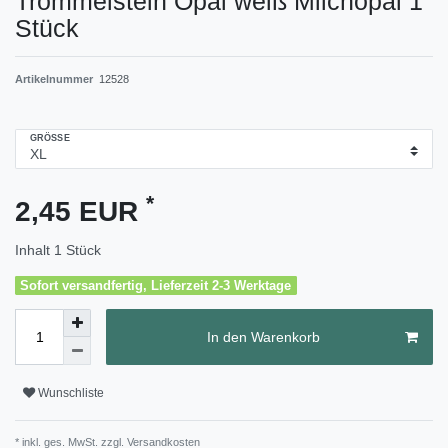
Trommelstein Opal weiß Milchopal 1
Stück
Artikelnummer
12528
GRÖSSE
*
2,45 EUR
Inhalt
1
Stück
Sofort versandfertig, Lieferzeit 2-3 Werktage
In den Warenkorb
Wunschliste
* inkl. ges. MwSt. zzgl.
Versandkosten