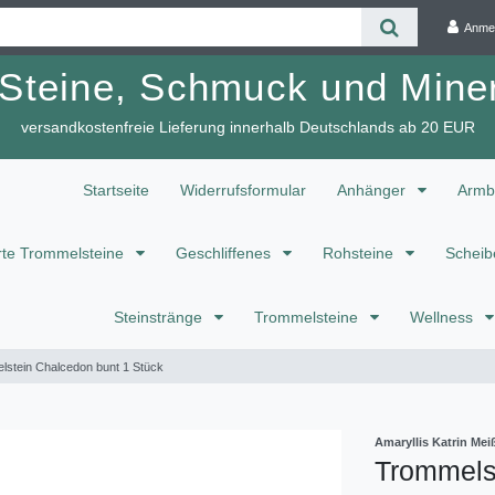
Anme
 Steine, Schmuck und Miner
versandkostenfreie Lieferung innerhalb Deutschlands ab 20 EUR
Startseite
Widerrufsformular
Anhänger
Armb
te Trommelsteine
Geschliffenes
Rohsteine
Scheib
Steinstränge
Trommelsteine
Wellness
stein Chalcedon bunt 1 Stück
Amaryllis Katrin M
Trommels