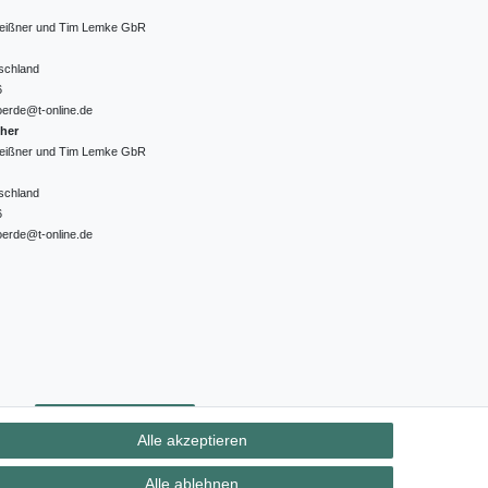
 Meißner und Tim Lemke GbR
schland
6
oerde@t-online.de
cher
 Meißner und Tim Lemke GbR
schland
6
oerde@t-online.de
ht
Kontakt
Vertrag widerrufen
Alle akzeptieren
Alle ablehnen