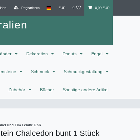
lden
Registrieren
EUR
0
0,00 EUR
alien
änder
Dekoration
Donuts
Engel
ensteine
Schmuck
Schmuckgestaltung
Zubehör
Bücher
Sonstige andere Artikel
eißner und Tim Lemke GbR
tein Chalcedon bunt 1 Stück