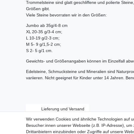
Trommelsteine sind glatt geschliffene und polierte Stein
Größen gibt.
Viele Steine bevorraten wir in den Größen:
Jumbo ab 35g/4-8 cm
XL 20-35 g/3-4 cm;
L 10-19 g/2-3 cm;
M 5- 9 g/1,5-2 cm;
S 2- 5 g/1 cm.
Gewichts- und Größenangaben können im Einzelfall abw
Edelsteine, Schmucksteine und Mineralien sind Naturpr
variieren. Nicht geeignet für Kinder unter 14 Jahren. Be
Lieferung und Versand
Wir verwenden Cookies und ähnliche Technologien auf 
Besucher:innen unserer Webseite (z.B. IP-Adresse), um z
Drittanbietern einzubinden oder Zugriffe auf unsere Webs