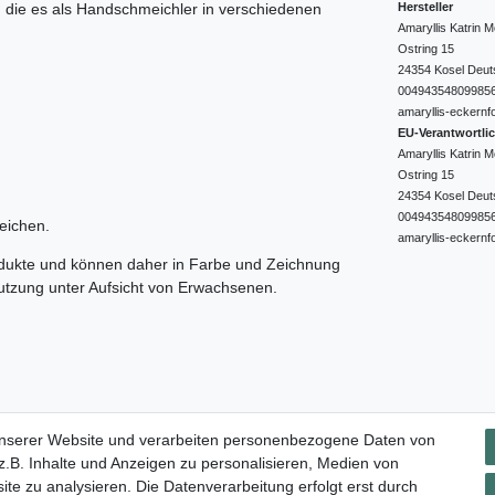
Hersteller
e, die es als Handschmeichler in verschiedenen
Amaryllis Katrin
Ostring
15
24354
Kosel
Deut
00494354809985
amaryllis-eckernf
EU-Verantwortli
Amaryllis Katrin
Ostring
15
24354
Kosel
Deut
00494354809985
eichen.
amaryllis-eckernf
odukte und können daher in Farbe und Zeichnung
nutzung unter Aufsicht von Erwachsenen.
Impressum
Daten­schutz­erklärung
AGB
Widerrufs­rec
unserer Website und verarbeiten personenbezogene Daten von
.B. Inhalte und Anzeigen zu personalisieren, Medien von
ite zu analysieren. Die Datenverarbeitung erfolgt erst durch