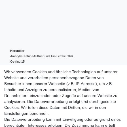
Hersteller
Amaryllis Katrin Meißner und Tim Lemke GbR
Ostring
15
24354
Kosel
Deutschland
Wir verwenden Cookies und ähnliche Technologien auf unserer
004943548099856
Website und verarbeiten personenbezogene Daten von
amaryllis-eckernfoerde@t-online.de
EU-Verantwortlicher
Besucher:innen unserer Webseite (z.B. IP-Adresse), um z.B.
Amaryllis Katrin Meißner und Tim Lemke GbR
Inhalte und Anzeigen zu personalisieren, Medien von
Ostring
15
Drittanbietern einzubinden oder Zugriffe auf unsere Website zu
24354
Kosel
Deutschland
analysieren. Die Datenverarbeitung erfolgt erst durch gesetzte
004943548099856
Cookies. Wir teilen diese Daten mit Dritten, die wir in den
amaryllis-eckernfoerde@t-online.de
Einstellungen benennen.
Die Datenverarbeitung kann mit Einwilligung oder aufgrund eines
berechtigten Interesses erfolgen. Die Zustimmung kann erteilt