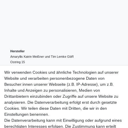
Hersteller
Amaryllis Katrin Meißner und Tim Lemke GbR
Ostring
15
24354
Kosel
Deutschland
Wir verwenden Cookies und ähnliche Technologien auf unserer
004943548099856
Website und verarbeiten personenbezogene Daten von
amaryllis-eckernfoerde@t-online.de
EU-Verantwortlicher
Besucher:innen unserer Webseite (z.B. IP-Adresse), um z.B.
Amaryllis Katrin Meißner und Tim Lemke GbR
Inhalte und Anzeigen zu personalisieren, Medien von
Ostring
15
Drittanbietern einzubinden oder Zugriffe auf unsere Website zu
24354
Kosel
Deutschland
analysieren. Die Datenverarbeitung erfolgt erst durch gesetzte
004943548099856
Cookies. Wir teilen diese Daten mit Dritten, die wir in den
amaryllis-eckernfoerde@t-online.de
Einstellungen benennen.
Die Datenverarbeitung kann mit Einwilligung oder aufgrund eines
berechtigten Interesses erfolgen. Die Zustimmung kann erteilt