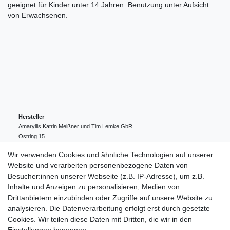
geeignet für Kinder unter 14 Jahren. Benutzung unter Aufsicht
von Erwachsenen.
Hersteller
Amaryllis Katrin Meißner und Tim Lemke GbR
Ostring
15
24354
Kosel
Deutschland
Wir verwenden Cookies und ähnliche Technologien auf unserer
004943548099856
Website und verarbeiten personenbezogene Daten von
amaryllis-eckernfoerde@t-online.de
EU-Verantwortlicher
Besucher:innen unserer Webseite (z.B. IP-Adresse), um z.B.
Amaryllis Katrin Meißner und Tim Lemke GbR
Inhalte und Anzeigen zu personalisieren, Medien von
Ostring
15
Drittanbietern einzubinden oder Zugriffe auf unsere Website zu
24354
Kosel
Deutschland
analysieren. Die Datenverarbeitung erfolgt erst durch gesetzte
004943548099856
Cookies. Wir teilen diese Daten mit Dritten, die wir in den
amaryllis-eckernfoerde@t-online.de