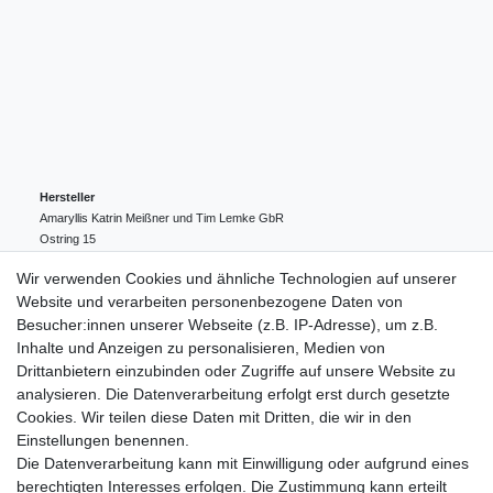
Hersteller
Amaryllis Katrin Meißner und Tim Lemke GbR
Ostring
15
24354
Kosel
Deutschland
Wir verwenden Cookies und ähnliche Technologien auf unserer
004943548099856
Website und verarbeiten personenbezogene Daten von
amaryllis-eckernfoerde@t-online.de
EU-Verantwortlicher
Besucher:innen unserer Webseite (z.B. IP-Adresse), um z.B.
Amaryllis Katrin Meißner und Tim Lemke GbR
Inhalte und Anzeigen zu personalisieren, Medien von
Ostring
15
Drittanbietern einzubinden oder Zugriffe auf unsere Website zu
24354
Kosel
Deutschland
analysieren. Die Datenverarbeitung erfolgt erst durch gesetzte
004943548099856
Cookies. Wir teilen diese Daten mit Dritten, die wir in den
amaryllis-eckernfoerde@t-online.de
Einstellungen benennen.
Die Datenverarbeitung kann mit Einwilligung oder aufgrund eines
berechtigten Interesses erfolgen. Die Zustimmung kann erteilt