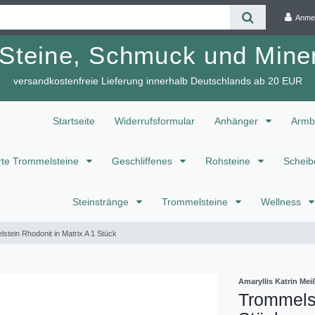
Anme
 Steine, Schmuck und Miner
versandkostenfreie Lieferung innerhalb Deutschlands ab 20 EUR
Startseite
Widerrufsformular
Anhänger
Armb
te Trommelsteine
Geschliffenes
Rohsteine
Scheib
Steinstränge
Trommelsteine
Wellness
stein Rhodonit in Matrix A 1 Stück
Amaryllis Katrin M
Trommelst