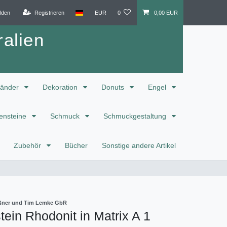
lden
Registrieren
EUR
0
0,00 EUR
alien
änder
Dekoration
Donuts
Engel
ensteine
Schmuck
Schmuckgestaltung
Zubehör
Bücher
Sonstige andere Artikel
eißner und Tim Lemke GbR
ein Rhodonit in Matrix A 1