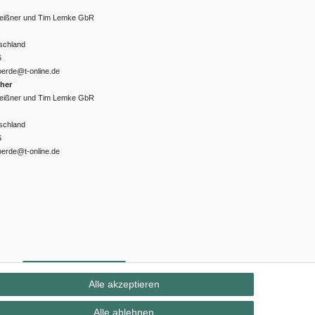
 Meißner und Tim Lemke GbR
schland
6
oerde@t-online.de
cher
 Meißner und Tim Lemke GbR
schland
6
oerde@t-online.de
ht
Kontakt
Vertrag widerrufen
Alle akzeptieren
Alle ablehnen