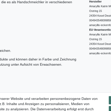
Hersteller
e, die es als Handschmeichler in verschiedenen
Amaryllis Katrin
Ostring
15
24354
Kosel
Deut
00494354809985
amaryllis-eckernf
EU-Verantwortli
Amaryllis Katrin
Ostring
15
24354
Kosel
Deut
00494354809985
eichen.
amaryllis-eckernf
odukte und können daher in Farbe und Zeichnung
nutzung unter Aufsicht von Erwachsenen.
Impressum
Daten­schutz­erklärung
AGB
Widerrufs­rec
unserer Website und verarbeiten personenbezogene Daten von
.B. Inhalte und Anzeigen zu personalisieren, Medien von
ite zu analysieren. Die Datenverarbeitung erfolgt erst durch