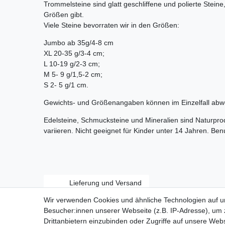
Trommelsteine sind glatt geschliffene und polierte Stein
Größen gibt.
Viele Steine bevorraten wir in den Größen:
Jumbo ab 35g/4-8 cm
XL 20-35 g/3-4 cm;
L 10-19 g/2-3 cm;
M 5- 9 g/1,5-2 cm;
S 2- 5 g/1 cm.
Gewichts- und Größenangaben können im Einzelfall abw
Edelsteine, Schmucksteine und Mineralien sind Naturpr
variieren. Nicht geeignet für Kinder unter 14 Jahren. Be
Lieferung und Versand
Wir verwenden Cookies und ähnliche Technologien auf 
Besucher:innen unserer Webseite (z.B. IP-Adresse), um z
Drittanbietern einzubinden oder Zugriffe auf unsere Webs