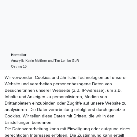
Hersteller
Amaryllis Katrin Meißner und Tim Lemke GbR
Ostring
15
24354
Kosel
Deutschland
Wir verwenden Cookies und ähnliche Technologien auf unserer
004943548099856
Website und verarbeiten personenbezogene Daten von
amaryllis-eckernfoerde@t-online.de
EU-Verantwortlicher
Besucher:innen unserer Webseite (z.B. IP-Adresse), um z.B.
Amaryllis Katrin Meißner und Tim Lemke GbR
Inhalte und Anzeigen zu personalisieren, Medien von
Ostring
15
Drittanbietern einzubinden oder Zugriffe auf unsere Website zu
24354
Kosel
Deutschland
analysieren. Die Datenverarbeitung erfolgt erst durch gesetzte
004943548099856
Cookies. Wir teilen diese Daten mit Dritten, die wir in den
amaryllis-eckernfoerde@t-online.de
Einstellungen benennen.
Die Datenverarbeitung kann mit Einwilligung oder aufgrund eines
berechtigten Interesses erfolgen. Die Zustimmung kann erteilt