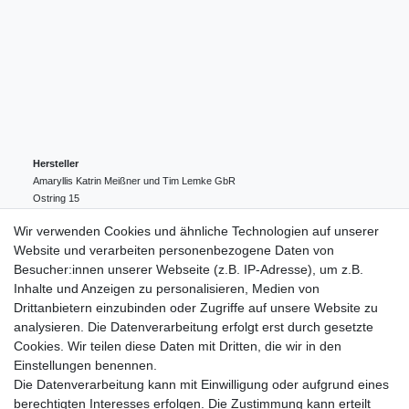
Hersteller
Amaryllis Katrin Meißner und Tim Lemke GbR
Ostring
15
24354
Kosel
Deutschland
Wir verwenden Cookies und ähnliche Technologien auf unserer
004943548099856
Website und verarbeiten personenbezogene Daten von
amaryllis-eckernfoerde@t-online.de
EU-Verantwortlicher
Besucher:innen unserer Webseite (z.B. IP-Adresse), um z.B.
Amaryllis Katrin Meißner und Tim Lemke GbR
Inhalte und Anzeigen zu personalisieren, Medien von
Ostring
15
Drittanbietern einzubinden oder Zugriffe auf unsere Website zu
24354
Kosel
Deutschland
analysieren. Die Datenverarbeitung erfolgt erst durch gesetzte
004943548099856
Cookies. Wir teilen diese Daten mit Dritten, die wir in den
amaryllis-eckernfoerde@t-online.de
Einstellungen benennen.
Die Datenverarbeitung kann mit Einwilligung oder aufgrund eines
berechtigten Interesses erfolgen. Die Zustimmung kann erteilt