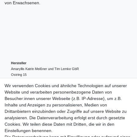
von Erwachsenen.
Hersteller
Amaryllis Katrin Meißner und Tim Lemke GbR
Ostring
15
24354
Kosel
Deutschland
Wir verwenden Cookies und ähnliche Technologien auf unserer
004943548099856
Website und verarbeiten personenbezogene Daten von
amaryllis-eckernfoerde@t-online.de
EU-Verantwortlicher
Besucher:innen unserer Webseite (z.B. IP-Adresse), um z.B.
Amaryllis Katrin Meißner und Tim Lemke GbR
Inhalte und Anzeigen zu personalisieren, Medien von
Ostring
15
Drittanbietern einzubinden oder Zugriffe auf unsere Website zu
24354
Kosel
Deutschland
analysieren. Die Datenverarbeitung erfolgt erst durch gesetzte
004943548099856
Cookies. Wir teilen diese Daten mit Dritten, die wir in den
amaryllis-eckernfoerde@t-online.de
Einstellungen benennen.