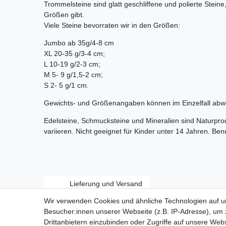
Trommelsteine sind glatt geschliffene und polierte Stein
Größen gibt.
Viele Steine bevorraten wir in den Größen:
Jumbo ab 35g/4-8 cm
XL 20-35 g/3-4 cm;
L 10-19 g/2-3 cm;
M 5- 9 g/1,5-2 cm;
S 2- 5 g/1 cm.
Gewichts- und Größenangaben können im Einzelfall abw
Edelsteine, Schmucksteine und Mineralien sind Naturpr
variieren. Nicht geeignet für Kinder unter 14 Jahren. Be
Lieferung und Versand
Wir verwenden Cookies und ähnliche Technologien auf 
Besucher:innen unserer Webseite (z.B. IP-Adresse), um z
Drittanbietern einzubinden oder Zugriffe auf unsere Webs