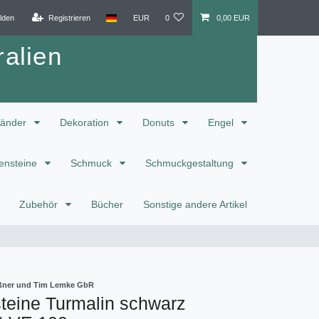
lden
Registrieren
EUR
0
0,00 EUR
alien
änder
Dekoration
Donuts
Engel
ensteine
Schmuck
Schmuckgestaltung
Zubehör
Bücher
Sonstige andere Artikel
eißner und Tim Lemke GbR
teine Turmalin schwarz