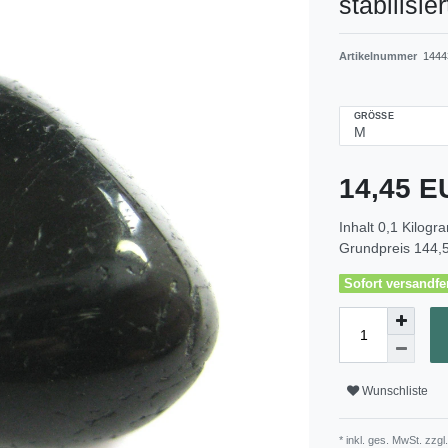
stabilisie
Artikelnummer
1444
GRÖSSE
14,45 
Inhalt
0,1
Kilogr
Grundpreis
144,5
Sofort versandfer
Wunschliste
* inkl. ges. MwSt. zzgl.