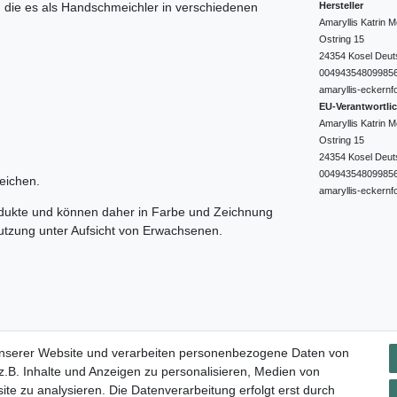
Hersteller
e, die es als Handschmeichler in verschiedenen
Amaryllis Katrin
Ostring
15
24354
Kosel
Deut
00494354809985
amaryllis-eckernf
EU-Verantwortli
Amaryllis Katrin
Ostring
15
24354
Kosel
Deut
00494354809985
eichen.
amaryllis-eckernf
odukte und können daher in Farbe und Zeichnung
nutzung unter Aufsicht von Erwachsenen.
Impressum
Daten­schutz­erklärung
AGB
Widerrufs­rec
unserer Website und verarbeiten personenbezogene Daten von
.B. Inhalte und Anzeigen zu personalisieren, Medien von
ite zu analysieren. Die Datenverarbeitung erfolgt erst durch