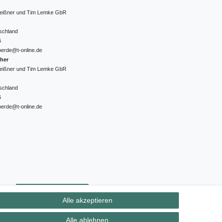
 Meißner und Tim Lemke GbR
schland
6
oerde@t-online.de
cher
 Meißner und Tim Lemke GbR
schland
6
oerde@t-online.de
ht
Kontakt
Vertrag widerrufen
Alle akzeptieren
Alle ablehnen