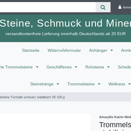
Anme
 Steine, Schmuck und Miner
versandkostenfreie Lieferung innerhalb Deutschlands ab 20 EUR
Startseite
Widerrufsformular
Anhänger
Armb
te Trommelsteine
Geschliffenes
Rohsteine
Scheib
Steinstränge
Trommelsteine
Wellness
steine Turmalin schwarz stabilisiert VE 100 g
Amaryllis Katrin M
Trommels