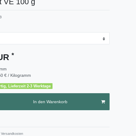
rt VE 100 g
3
*
EUR
amm
0 € / Kilogramm
tig, Lieferzeit 2-3 Werktage
In den Warenkorb
Versandkosten