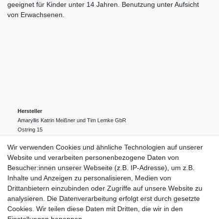
geeignet für Kinder unter 14 Jahren. Benutzung unter Aufsicht
von Erwachsenen.
Hersteller
Amaryllis Katrin Meißner und Tim Lemke GbR
Ostring
15
24354
Kosel
Deutschland
Wir verwenden Cookies und ähnliche Technologien auf unserer
004943548099856
Website und verarbeiten personenbezogene Daten von
amaryllis-eckernfoerde@t-online.de
EU-Verantwortlicher
Besucher:innen unserer Webseite (z.B. IP-Adresse), um z.B.
Amaryllis Katrin Meißner und Tim Lemke GbR
Inhalte und Anzeigen zu personalisieren, Medien von
Ostring
15
Drittanbietern einzubinden oder Zugriffe auf unsere Website zu
24354
Kosel
Deutschland
analysieren. Die Datenverarbeitung erfolgt erst durch gesetzte
004943548099856
Cookies. Wir teilen diese Daten mit Dritten, die wir in den
amaryllis-eckernfoerde@t-online.de