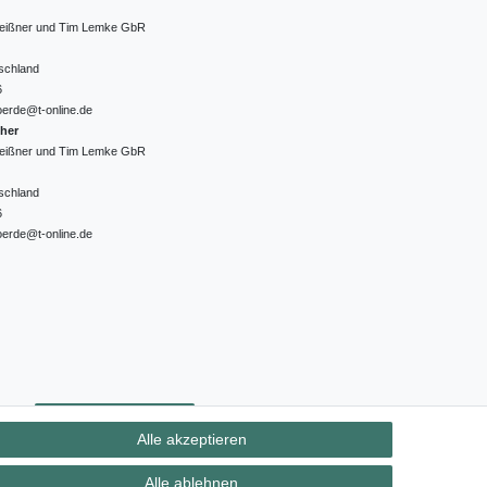
 Meißner und Tim Lemke GbR
schland
6
oerde@t-online.de
cher
 Meißner und Tim Lemke GbR
schland
6
oerde@t-online.de
ht
Kontakt
Vertrag widerrufen
Alle akzeptieren
Alle ablehnen