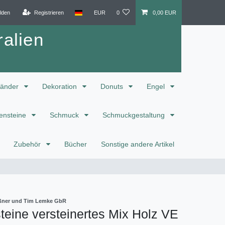
lden
Registrieren
EUR
0
0,00 EUR
alien
änder
Dekoration
Donuts
Engel
ensteine
Schmuck
Schmuckgestaltung
Zubehör
Bücher
Sonstige andere Artikel
eißner und Tim Lemke GbR
eine versteinertes Mix Holz VE