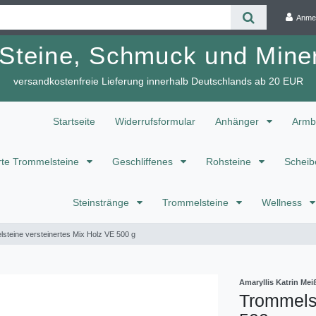
Anme
 Steine, Schmuck und Miner
versandkostenfreie Lieferung innerhalb Deutschlands ab 20 EUR
Startseite
Widerrufsformular
Anhänger
Armb
te Trommelsteine
Geschliffenes
Rohsteine
Scheib
Steinstränge
Trommelsteine
Wellness
steine versteinertes Mix Holz VE 500 g
Amaryllis Katrin M
Trommelst