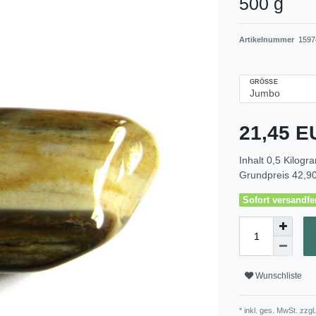
500 g
Artikelnummer
1597
GRÖSSE
21,45 
Inhalt
0,5
Kilogr
Grundpreis
42,90
Sofort versandfer
Wunschliste
* inkl. ges. MwSt. zzgl.