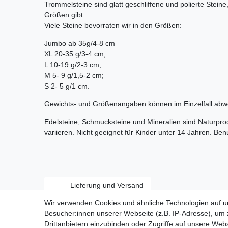
Trommelsteine sind glatt geschliffene und polierte Stein
Größen gibt.
Viele Steine bevorraten wir in den Größen:
Jumbo ab 35g/4-8 cm
XL 20-35 g/3-4 cm;
L 10-19 g/2-3 cm;
M 5- 9 g/1,5-2 cm;
S 2- 5 g/1 cm.
Gewichts- und Größenangaben können im Einzelfall abw
Edelsteine, Schmucksteine und Mineralien sind Naturpr
variieren. Nicht geeignet für Kinder unter 14 Jahren. Be
Lieferung und Versand
Wir verwenden Cookies und ähnliche Technologien auf 
Besucher:innen unserer Webseite (z.B. IP-Adresse), um z
Drittanbietern einzubinden oder Zugriffe auf unsere Webs