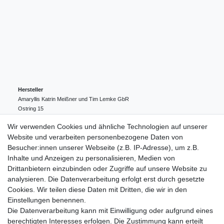
Hersteller
Amaryllis Katrin Meißner und Tim Lemke GbR
Ostring
15
24354
Kosel
Deutschland
Wir verwenden Cookies und ähnliche Technologien auf unserer
004943548099856
Website und verarbeiten personenbezogene Daten von
amaryllis-eckernfoerde@t-online.de
EU-Verantwortlicher
Besucher:innen unserer Webseite (z.B. IP-Adresse), um z.B.
Amaryllis Katrin Meißner und Tim Lemke GbR
Inhalte und Anzeigen zu personalisieren, Medien von
Ostring
15
Drittanbietern einzubinden oder Zugriffe auf unsere Website zu
24354
Kosel
Deutschland
analysieren. Die Datenverarbeitung erfolgt erst durch gesetzte
004943548099856
Cookies. Wir teilen diese Daten mit Dritten, die wir in den
amaryllis-eckernfoerde@t-online.de
Einstellungen benennen.
Die Datenverarbeitung kann mit Einwilligung oder aufgrund eines
berechtigten Interesses erfolgen. Die Zustimmung kann erteilt