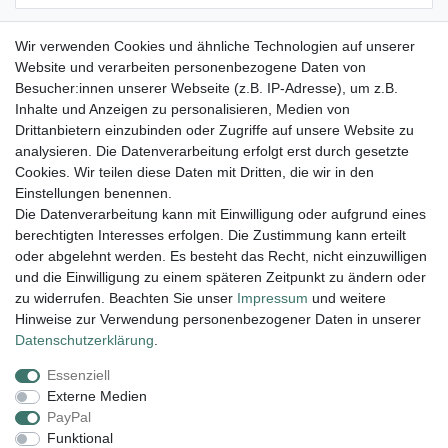
Passwort vergessen?
Anmelden
Wir verwenden Cookies und ähnliche Technologien auf unserer
Website und verarbeiten personenbezogene Daten von
Besucher:innen unserer Webseite (z.B. IP-Adresse), um z.B.
Registrieren
Inhalte und Anzeigen zu personalisieren, Medien von
Drittanbietern einzubinden oder Zugriffe auf unsere Website zu
Als Gast bestellen
analysieren. Die Datenverarbeitung erfolgt erst durch gesetzte
Cookies. Wir teilen diese Daten mit Dritten, die wir in den
Einstellungen benennen.
Die Datenverarbeitung kann mit Einwilligung oder aufgrund eines
berechtigten Interesses erfolgen. Die Zustimmung kann erteilt
Lieferung und Versand
oder abgelehnt werden. Es besteht das Recht, nicht einzuwilligen
und die Einwilligung zu einem späteren Zeitpunkt zu ändern oder
zu widerrufen. Beachten Sie unser
Impressum
und weitere
Hinweise zur Verwendung personenbezogener Daten in unserer
Impressum
Daten­schutz­erklärung
AGB
Daten­schutz­erklärung
.
Essenziell
Widerrufs­recht
Kontakt
Vertrag widerrufen
Externe Medien
PayPal
Funktional