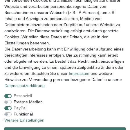
Wir verwenden Cookies und ähnliche Technologien auf unserer
004943548099856
Website und verarbeiten personenbezogene Daten von
amaryllis-eckernfoerde@t-online.de
EU-Verantwortlicher
Besucher:innen unserer Webseite (z.B. IP-Adresse), um z.B.
Amaryllis Katrin Meißner und Tim Lemke GbR
Inhalte und Anzeigen zu personalisieren, Medien von
Ostring
15
Drittanbietern einzubinden oder Zugriffe auf unsere Website zu
24354
Kosel
Deutschland
analysieren. Die Datenverarbeitung erfolgt erst durch gesetzte
004943548099856
Cookies. Wir teilen diese Daten mit Dritten, die wir in den
amaryllis-eckernfoerde@t-online.de
Einstellungen benennen.
Die Datenverarbeitung kann mit Einwilligung oder aufgrund eines
berechtigten Interesses erfolgen. Die Zustimmung kann erteilt
Lieferung und Versand
oder abgelehnt werden. Es besteht das Recht, nicht einzuwilligen
und die Einwilligung zu einem späteren Zeitpunkt zu ändern oder
zu widerrufen. Beachten Sie unser
Impressum
und weitere
Hinweise zur Verwendung personenbezogener Daten in unserer
Impressum
Daten­schutz­erklärung
AGB
Daten­schutz­erklärung
.
Essenziell
Widerrufs­recht
Kontakt
Vertrag widerrufen
Externe Medien
PayPal
Funktional
Zahlungsarten:
Weitere Einstellungen