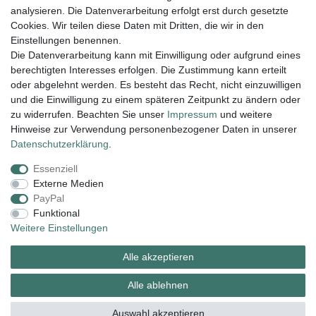
analysieren. Die Datenverarbeitung erfolgt erst durch gesetzte
Filter
Cookies. Wir teilen diese Daten mit Dritten, die wir in den
Einstellungen benennen.
Die Datenverarbeitung kann mit Einwilligung oder aufgrund eines
berechtigten Interesses erfolgen. Die Zustimmung kann erteilt
Lieferung und Versand
oder abgelehnt werden. Es besteht das Recht, nicht einzuwilligen
und die Einwilligung zu einem späteren Zeitpunkt zu ändern oder
zu widerrufen. Beachten Sie unser
Impressum
und weitere
Hinweise zur Verwendung personenbezogener Daten in unserer
Impressum
Daten­schutz­erklärung
AGB
Daten­schutz­erklärung
.
Essenziell
Widerrufs­recht
Kontakt
Vertrag widerrufen
Externe Medien
PayPal
Funktional
Zahlungsarten:
Weitere Einstellungen
Alle akzeptieren
Alle ablehnen
Auswahl akzeptieren