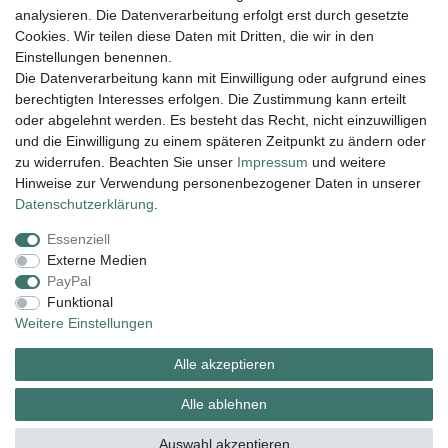
analysieren. Die Datenverarbeitung erfolgt erst durch gesetzte
Filter
Cookies. Wir teilen diese Daten mit Dritten, die wir in den
Einstellungen benennen.
Die Datenverarbeitung kann mit Einwilligung oder aufgrund eines
berechtigten Interesses erfolgen. Die Zustimmung kann erteilt
Lieferung und Versand
oder abgelehnt werden. Es besteht das Recht, nicht einzuwilligen
und die Einwilligung zu einem späteren Zeitpunkt zu ändern oder
zu widerrufen. Beachten Sie unser
Impressum
und weitere
Hinweise zur Verwendung personenbezogener Daten in unserer
Impressum
Daten­schutz­erklärung
AGB
Daten­schutz­erklärung
.
Essenziell
Widerrufs­recht
Kontakt
Vertrag widerrufen
Externe Medien
PayPal
Funktional
Zahlungsarten:
Weitere Einstellungen
Alle akzeptieren
Alle ablehnen
Auswahl akzeptieren