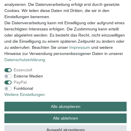
analysieren. Die Datenverarbeitung erfolgt erst durch gesetzte
Filter
Cookies. Wir teilen diese Daten mit Dritten, die wir in den
Einstellungen benennen.
Die Datenverarbeitung kann mit Einwilligung oder aufgrund eines
berechtigten Interesses erfolgen. Die Zustimmung kann erteilt
Lieferung und Versand
oder abgelehnt werden. Es besteht das Recht, nicht einzuwilligen
und die Einwilligung zu einem späteren Zeitpunkt zu ändern oder
zu widerrufen. Beachten Sie unser
Impressum
und weitere
Hinweise zur Verwendung personenbezogener Daten in unserer
Impressum
Daten­schutz­erklärung
AGB
Daten­schutz­erklärung
.
Essenziell
Widerrufs­recht
Kontakt
Vertrag widerrufen
Externe Medien
PayPal
Funktional
Zahlungsarten:
Weitere Einstellungen
Alle akzeptieren
Alle ablehnen
Auswahl akzeptieren