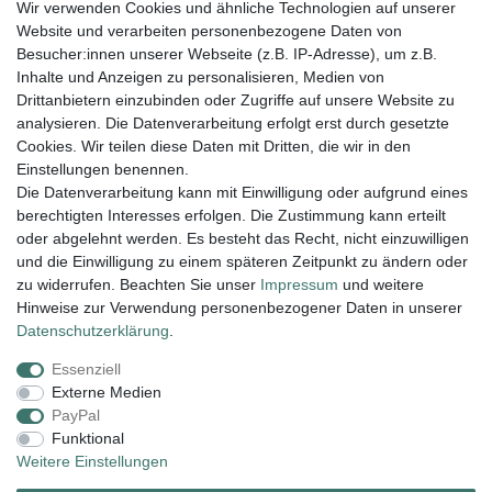
Wir verwenden Cookies und ähnliche Technologien auf unserer
004943548099856
Website und verarbeiten personenbezogene Daten von
amaryllis-eckernfoerde@t-online.de
EU-Verantwortlicher
Besucher:innen unserer Webseite (z.B. IP-Adresse), um z.B.
Amaryllis Katrin Meißner und Tim Lemke GbR
Inhalte und Anzeigen zu personalisieren, Medien von
Ostring
15
Drittanbietern einzubinden oder Zugriffe auf unsere Website zu
24354
Kosel
Deutschland
analysieren. Die Datenverarbeitung erfolgt erst durch gesetzte
004943548099856
Cookies. Wir teilen diese Daten mit Dritten, die wir in den
amaryllis-eckernfoerde@t-online.de
Einstellungen benennen.
Die Datenverarbeitung kann mit Einwilligung oder aufgrund eines
berechtigten Interesses erfolgen. Die Zustimmung kann erteilt
Lieferung und Versand
oder abgelehnt werden. Es besteht das Recht, nicht einzuwilligen
und die Einwilligung zu einem späteren Zeitpunkt zu ändern oder
zu widerrufen. Beachten Sie unser
Impressum
und weitere
Hinweise zur Verwendung personenbezogener Daten in unserer
Impressum
Daten­schutz­erklärung
AGB
Daten­schutz­erklärung
.
Essenziell
Widerrufs­recht
Kontakt
Vertrag widerrufen
Externe Medien
PayPal
Funktional
Zahlungsarten:
Weitere Einstellungen