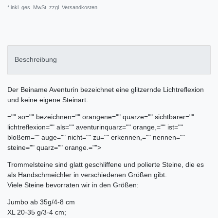
* inkl. ges. MwSt. zzgl.
Versandkosten
Beschreibung
Der Beiname Aventurin bezeichnet eine glitzernde Lichtreflexion
und keine eigene Steinart.
="" so="" bezeichnen="" orangene="" quarze="" sichtbarer=""
lichtreflexion="" als="" aventurinquarz="" orange,="" ist=""
bloßem="" auge="" nicht="" zu="" erkennen,="" nennen=""
steine="" quarz="" orange.
="">
Trommelsteine sind glatt geschliffene und polierte Steine, die es
als Handschmeichler in verschiedenen Größen gibt.
Viele Steine bevorraten wir in den Größen:
Jumbo ab 35g/4-8 cm
XL 20-35 g/3-4 cm;