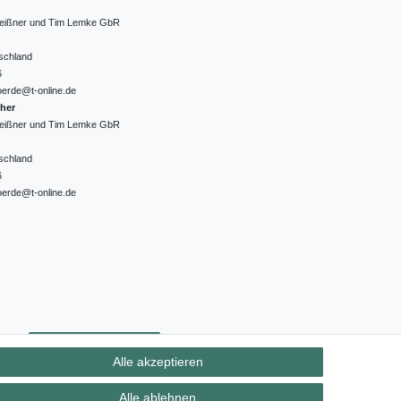
 Meißner und Tim Lemke GbR
schland
6
oerde@t-online.de
cher
 Meißner und Tim Lemke GbR
schland
6
oerde@t-online.de
ht
Kontakt
Vertrag widerrufen
Alle akzeptieren
Alle ablehnen