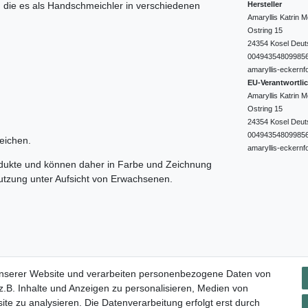
Hersteller
e, die es als Handschmeichler in verschiedenen
Amaryllis Katrin
Ostring
15
24354
Kosel
Deut
00494354809985
amaryllis-eckernf
EU-Verantwortli
Amaryllis Katrin
Ostring
15
24354
Kosel
Deut
00494354809985
eichen.
amaryllis-eckernf
odukte und können daher in Farbe und Zeichnung
nutzung unter Aufsicht von Erwachsenen.
Impressum
Daten­schutz­erklärung
AGB
Widerrufs­rec
unserer Website und verarbeiten personenbezogene Daten von
.B. Inhalte und Anzeigen zu personalisieren, Medien von
ite zu analysieren. Die Datenverarbeitung erfolgt erst durch