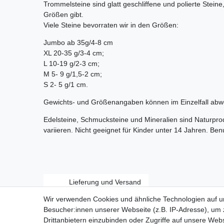
Trommelsteine sind glatt geschliffene und polierte Stein
Größen gibt.
Viele Steine bevorraten wir in den Größen:
Jumbo ab 35g/4-8 cm
XL 20-35 g/3-4 cm;
L 10-19 g/2-3 cm;
M 5- 9 g/1,5-2 cm;
S 2- 5 g/1 cm.
Gewichts- und Größenangaben können im Einzelfall abw
Edelsteine, Schmucksteine und Mineralien sind Naturpr
variieren. Nicht geeignet für Kinder unter 14 Jahren. Be
Lieferung und Versand
Wir verwenden Cookies und ähnliche Technologien auf 
Besucher:innen unserer Webseite (z.B. IP-Adresse), um z
Drittanbietern einzubinden oder Zugriffe auf unsere Webs