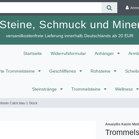
Anme
 Steine, Schmuck und Miner
versandkostenfreie Lieferung innerhalb Deutschlands ab 20 EUR
Startseite
Widerrufsformular
Anhänger
Armb
te Trommelsteine
Geschliffenes
Rohsteine
Scheib
Steinstränge
Trommelsteine
Wellness
stein Calcit blau 1 Stück
Amaryllis Katrin M
Trommelst