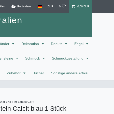
lden
Registrieren
EUR
0
0,00 EUR
alien
änder
Dekoration
Donuts
Engel
ensteine
Schmuck
Schmuckgestaltung
Zubehör
Bücher
Sonstige andere Artikel
eißner und Tim Lemke GbR
ein Calcit blau 1 Stück