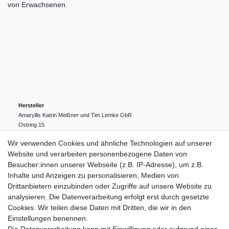
von Erwachsenen.
Hersteller
Amaryllis Katrin Meißner und Tim Lemke GbR
Ostring
15
24354
Kosel
Deutschland
Wir verwenden Cookies und ähnliche Technologien auf unserer
004943548099856
Website und verarbeiten personenbezogene Daten von
amaryllis-eckernfoerde@t-online.de
EU-Verantwortlicher
Besucher:innen unserer Webseite (z.B. IP-Adresse), um z.B.
Amaryllis Katrin Meißner und Tim Lemke GbR
Inhalte und Anzeigen zu personalisieren, Medien von
Ostring
15
Drittanbietern einzubinden oder Zugriffe auf unsere Website zu
24354
Kosel
Deutschland
analysieren. Die Datenverarbeitung erfolgt erst durch gesetzte
004943548099856
Cookies. Wir teilen diese Daten mit Dritten, die wir in den
amaryllis-eckernfoerde@t-online.de
Einstellungen benennen.