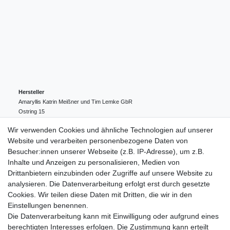
Hersteller
Amaryllis Katrin Meißner und Tim Lemke GbR
Ostring
15
24354
Kosel
Deutschland
Wir verwenden Cookies und ähnliche Technologien auf unserer
004943548099856
Website und verarbeiten personenbezogene Daten von
amaryllis-eckernfoerde@t-online.de
EU-Verantwortlicher
Besucher:innen unserer Webseite (z.B. IP-Adresse), um z.B.
Amaryllis Katrin Meißner und Tim Lemke GbR
Inhalte und Anzeigen zu personalisieren, Medien von
Ostring
15
Drittanbietern einzubinden oder Zugriffe auf unsere Website zu
24354
Kosel
Deutschland
analysieren. Die Datenverarbeitung erfolgt erst durch gesetzte
004943548099856
Cookies. Wir teilen diese Daten mit Dritten, die wir in den
amaryllis-eckernfoerde@t-online.de
Einstellungen benennen.
Die Datenverarbeitung kann mit Einwilligung oder aufgrund eines
berechtigten Interesses erfolgen. Die Zustimmung kann erteilt