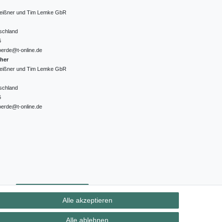
 Meißner und Tim Lemke GbR
schland
6
oerde@t-online.de
cher
 Meißner und Tim Lemke GbR
schland
6
oerde@t-online.de
ht
Kontakt
Vertrag widerrufen
Alle akzeptieren
Alle ablehnen