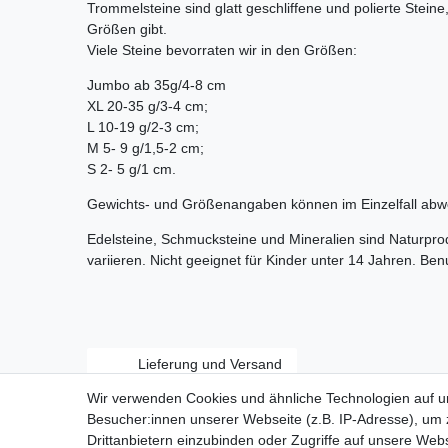
Trommelsteine sind glatt geschliffene und polierte Stein
Größen gibt.
Viele Steine bevorraten wir in den Größen:
Jumbo ab 35g/4-8 cm
XL 20-35 g/3-4 cm;
L 10-19 g/2-3 cm;
M 5- 9 g/1,5-2 cm;
S 2- 5 g/1 cm.
Gewichts- und Größenangaben können im Einzelfall abw
Edelsteine, Schmucksteine und Mineralien sind Naturpr
variieren. Nicht geeignet für Kinder unter 14 Jahren. Be
Lieferung und Versand
Wir verwenden Cookies und ähnliche Technologien auf 
Besucher:innen unserer Webseite (z.B. IP-Adresse), um z
Drittanbietern einzubinden oder Zugriffe auf unsere Webs