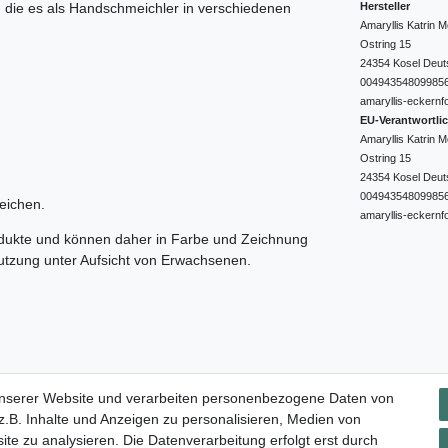
Hersteller
e, die es als Handschmeichler in verschiedenen
Amaryllis Katrin
Ostring
15
24354
Kosel
Deut
00494354809985
amaryllis-eckernf
EU-Verantwortli
Amaryllis Katrin
Ostring
15
24354
Kosel
Deut
00494354809985
eichen.
amaryllis-eckernf
odukte und können daher in Farbe und Zeichnung
nutzung unter Aufsicht von Erwachsenen.
Impressum
Daten­schutz­erklärung
AGB
Widerrufs­rec
unserer Website und verarbeiten personenbezogene Daten von
.B. Inhalte und Anzeigen zu personalisieren, Medien von
ite zu analysieren. Die Datenverarbeitung erfolgt erst durch