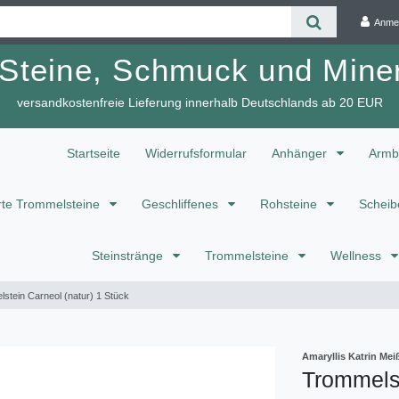
Anme
 Steine, Schmuck und Miner
versandkostenfreie Lieferung innerhalb Deutschlands ab 20 EUR
Startseite
Widerrufsformular
Anhänger
Armb
te Trommelsteine
Geschliffenes
Rohsteine
Scheib
Steinstränge
Trommelsteine
Wellness
stein Carneol (natur) 1 Stück
Amaryllis Katrin M
Trommelst