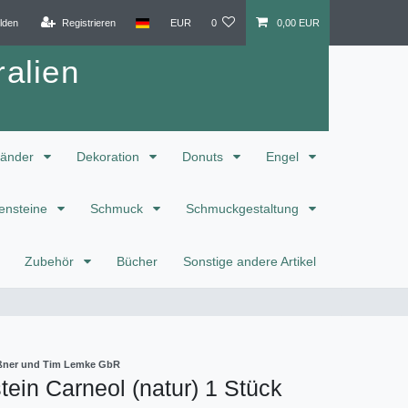
lden
Registrieren
EUR
0
0,00 EUR
alien
änder
Dekoration
Donuts
Engel
ensteine
Schmuck
Schmuckgestaltung
Zubehör
Bücher
Sonstige andere Artikel
eißner und Tim Lemke GbR
ein Carneol (natur) 1 Stück