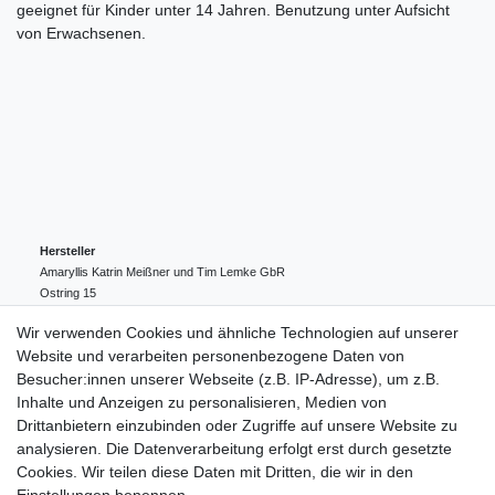
geeignet für Kinder unter 14 Jahren. Benutzung unter Aufsicht
von Erwachsenen.
Hersteller
Amaryllis Katrin Meißner und Tim Lemke GbR
Ostring
15
24354
Kosel
Deutschland
Wir verwenden Cookies und ähnliche Technologien auf unserer
004943548099856
Website und verarbeiten personenbezogene Daten von
amaryllis-eckernfoerde@t-online.de
EU-Verantwortlicher
Besucher:innen unserer Webseite (z.B. IP-Adresse), um z.B.
Amaryllis Katrin Meißner und Tim Lemke GbR
Inhalte und Anzeigen zu personalisieren, Medien von
Ostring
15
Drittanbietern einzubinden oder Zugriffe auf unsere Website zu
24354
Kosel
Deutschland
analysieren. Die Datenverarbeitung erfolgt erst durch gesetzte
004943548099856
Cookies. Wir teilen diese Daten mit Dritten, die wir in den
amaryllis-eckernfoerde@t-online.de