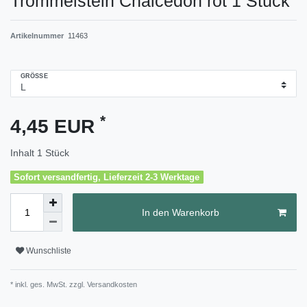
Trommelstein Chalcedon rot 1 Stück
Artikelnummer
11463
GRÖSSE
*
4,45 EUR
Inhalt
1
Stück
Sofort versandfertig, Lieferzeit 2-3 Werktage
In den Warenkorb
Wunschliste
* inkl. ges. MwSt. zzgl.
Versandkosten