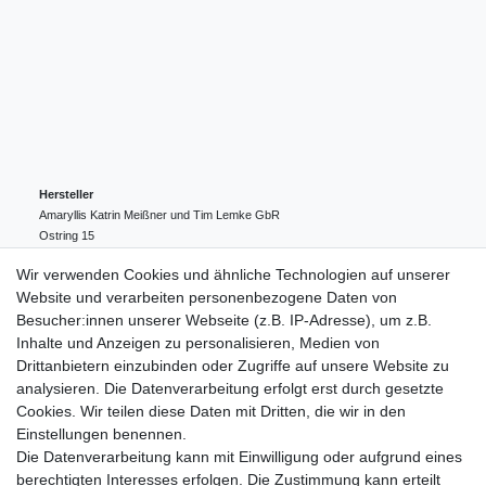
Hersteller
Amaryllis Katrin Meißner und Tim Lemke GbR
Ostring
15
24354
Kosel
Deutschland
Wir verwenden Cookies und ähnliche Technologien auf unserer
004943548099856
Website und verarbeiten personenbezogene Daten von
amaryllis-eckernfoerde@t-online.de
EU-Verantwortlicher
Besucher:innen unserer Webseite (z.B. IP-Adresse), um z.B.
Amaryllis Katrin Meißner und Tim Lemke GbR
Inhalte und Anzeigen zu personalisieren, Medien von
Ostring
15
Drittanbietern einzubinden oder Zugriffe auf unsere Website zu
24354
Kosel
Deutschland
analysieren. Die Datenverarbeitung erfolgt erst durch gesetzte
004943548099856
Cookies. Wir teilen diese Daten mit Dritten, die wir in den
amaryllis-eckernfoerde@t-online.de
Einstellungen benennen.
Die Datenverarbeitung kann mit Einwilligung oder aufgrund eines
berechtigten Interesses erfolgen. Die Zustimmung kann erteilt