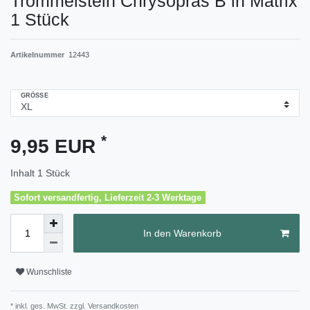
Trommelstein Chrysopras B in Matrix
1 Stück
Artikelnummer
12443
GRÖSSE
*
9,95 EUR
Inhalt
1
Stück
Sofort versandfertig, Lieferzeit 2-3 Werktage
In den Warenkorb
Wunschliste
* inkl. ges. MwSt. zzgl.
Versandkosten