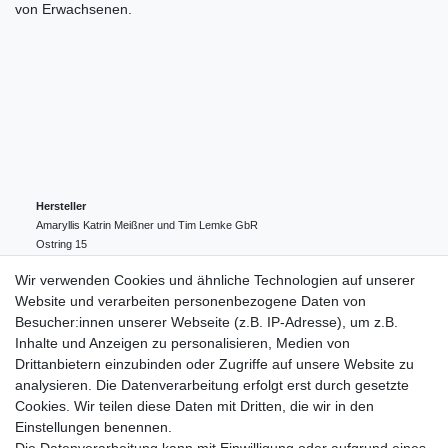
von Erwachsenen.
Hersteller
Amaryllis Katrin Meißner und Tim Lemke GbR
Ostring
15
24354
Kosel
Deutschland
Wir verwenden Cookies und ähnliche Technologien auf unserer
004943548099856
Website und verarbeiten personenbezogene Daten von
amaryllis-eckernfoerde@t-online.de
EU-Verantwortlicher
Besucher:innen unserer Webseite (z.B. IP-Adresse), um z.B.
Amaryllis Katrin Meißner und Tim Lemke GbR
Inhalte und Anzeigen zu personalisieren, Medien von
Ostring
15
Drittanbietern einzubinden oder Zugriffe auf unsere Website zu
24354
Kosel
Deutschland
analysieren. Die Datenverarbeitung erfolgt erst durch gesetzte
004943548099856
Cookies. Wir teilen diese Daten mit Dritten, die wir in den
amaryllis-eckernfoerde@t-online.de
Einstellungen benennen.