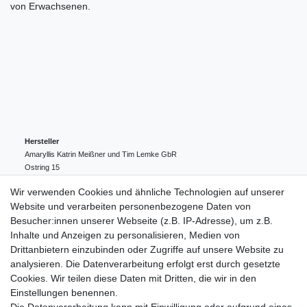
von Erwachsenen.
Hersteller
Amaryllis Katrin Meißner und Tim Lemke GbR
Ostring
15
24354
Kosel
Deutschland
Wir verwenden Cookies und ähnliche Technologien auf unserer
004943548099856
Website und verarbeiten personenbezogene Daten von
amaryllis-eckernfoerde@t-online.de
EU-Verantwortlicher
Besucher:innen unserer Webseite (z.B. IP-Adresse), um z.B.
Amaryllis Katrin Meißner und Tim Lemke GbR
Inhalte und Anzeigen zu personalisieren, Medien von
Ostring
15
Drittanbietern einzubinden oder Zugriffe auf unsere Website zu
24354
Kosel
Deutschland
analysieren. Die Datenverarbeitung erfolgt erst durch gesetzte
004943548099856
Cookies. Wir teilen diese Daten mit Dritten, die wir in den
amaryllis-eckernfoerde@t-online.de
Einstellungen benennen.