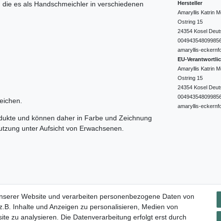
Hersteller
e, die es als Handschmeichler in verschiedenen
Amaryllis Katrin
Ostring
15
24354
Kosel
Deut
00494354809985
amaryllis-eckernf
EU-Verantwortli
Amaryllis Katrin
Ostring
15
24354
Kosel
Deut
00494354809985
eichen.
amaryllis-eckernf
odukte und können daher in Farbe und Zeichnung
nutzung unter Aufsicht von Erwachsenen.
Impressum
Daten­schutz­erklärung
AGB
Widerrufs­rec
unserer Website und verarbeiten personenbezogene Daten von
.B. Inhalte und Anzeigen zu personalisieren, Medien von
ite zu analysieren. Die Datenverarbeitung erfolgt erst durch