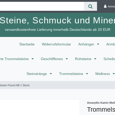
Anme
 Steine, Schmuck und Miner
versandkostenfreie Lieferung innerhalb Deutschlands ab 20 EUR
Startseite
Widerrufsformular
Anhänger
Armb
te Trommelsteine
Geschliffenes
Rohsteine
Scheib
Steinstränge
Trommelsteine
Wellness
stein Fluorit AB 1 Stück
Amaryllis Katrin M
Trommelst