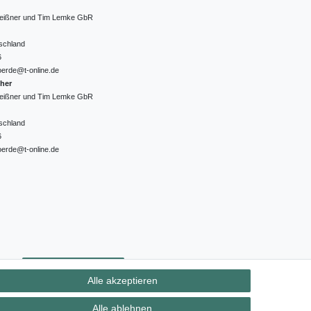
 Meißner und Tim Lemke GbR
schland
6
oerde@t-online.de
cher
 Meißner und Tim Lemke GbR
schland
6
oerde@t-online.de
ht
Kontakt
Vertrag widerrufen
Alle akzeptieren
Alle ablehnen