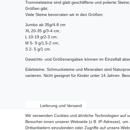
Trommelsteine sind glatt geschliffene und polierte Stein
Größen gibt.
Viele Steine bevorraten wir in den Größen:
Jumbo ab 35g/4-8 cm
XL 20-35 g/3-4 cm;
L 10-19 g/2-3 cm;
M 5- 9 g/1,5-2 cm;
S 2- 5 g/1 cm.
Gewichts- und Größenangaben können im Einzelfall abw
Edelsteine, Schmucksteine und Mineralien sind Naturpr
variieren. Nicht geeignet für Kinder unter 14 Jahren. Be
Lieferung und Versand
Wir verwenden Cookies und ähnliche Technologien auf 
Besucher:innen unserer Webseite (z.B. IP-Adresse), um z
Drittanbietern einzubinden oder Zugriffe auf unsere Webs