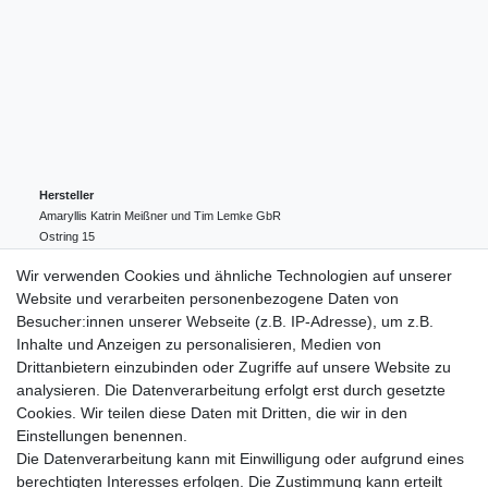
Hersteller
Amaryllis Katrin Meißner und Tim Lemke GbR
Ostring
15
24354
Kosel
Deutschland
Wir verwenden Cookies und ähnliche Technologien auf unserer
004943548099856
Website und verarbeiten personenbezogene Daten von
amaryllis-eckernfoerde@t-online.de
EU-Verantwortlicher
Besucher:innen unserer Webseite (z.B. IP-Adresse), um z.B.
Amaryllis Katrin Meißner und Tim Lemke GbR
Inhalte und Anzeigen zu personalisieren, Medien von
Ostring
15
Drittanbietern einzubinden oder Zugriffe auf unsere Website zu
24354
Kosel
Deutschland
analysieren. Die Datenverarbeitung erfolgt erst durch gesetzte
004943548099856
Cookies. Wir teilen diese Daten mit Dritten, die wir in den
amaryllis-eckernfoerde@t-online.de
Einstellungen benennen.
Die Datenverarbeitung kann mit Einwilligung oder aufgrund eines
berechtigten Interesses erfolgen. Die Zustimmung kann erteilt