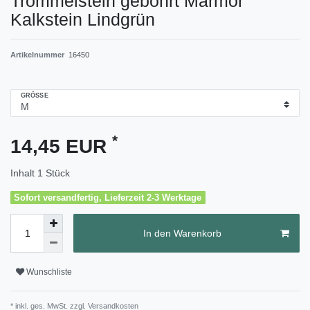
Trommelstein gebohrt Marmor
Kalkstein Lindgrün
Artikelnummer
16450
GRÖSSE
*
14,45 EUR
Inhalt
1
Stück
Sofort versandfertig, Lieferzeit 2-3 Werktage
In den Warenkorb
Wunschliste
* inkl. ges. MwSt. zzgl.
Versandkosten