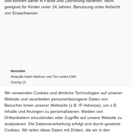
und können daher in Farbe und Zeichnung variieren. Nicht
geeignet für Kinder unter 14 Jahren. Benutzung unter Aufsicht
von Erwachsenen.
Hersteller
Amaryllis Katrin Meißner und Tim Lemke GbR
Ostring
15
24354
Kosel
Deutschland
Wir verwenden Cookies und ähnliche Technologien auf unserer
004943548099856
Website und verarbeiten personenbezogene Daten von
amaryllis-eckernfoerde@t-online.de
EU-Verantwortlicher
Besucher:innen unserer Webseite (z.B. IP-Adresse), um z.B.
Amaryllis Katrin Meißner und Tim Lemke GbR
Inhalte und Anzeigen zu personalisieren, Medien von
Ostring
15
Drittanbietern einzubinden oder Zugriffe auf unsere Website zu
24354
Kosel
Deutschland
analysieren. Die Datenverarbeitung erfolgt erst durch gesetzte
004943548099856
Cookies. Wir teilen diese Daten mit Dritten, die wir in den