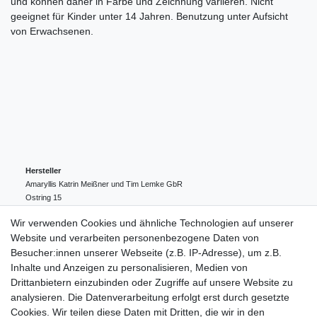
und können daher in Farbe und Zeichnung variieren. Nicht
geeignet für Kinder unter 14 Jahren. Benutzung unter Aufsicht
von Erwachsenen.
Hersteller
Amaryllis Katrin Meißner und Tim Lemke GbR
Ostring
15
24354
Kosel
Deutschland
Wir verwenden Cookies und ähnliche Technologien auf unserer
004943548099856
Website und verarbeiten personenbezogene Daten von
amaryllis-eckernfoerde@t-online.de
EU-Verantwortlicher
Besucher:innen unserer Webseite (z.B. IP-Adresse), um z.B.
Amaryllis Katrin Meißner und Tim Lemke GbR
Inhalte und Anzeigen zu personalisieren, Medien von
Ostring
15
Drittanbietern einzubinden oder Zugriffe auf unsere Website zu
24354
Kosel
Deutschland
analysieren. Die Datenverarbeitung erfolgt erst durch gesetzte
004943548099856
Cookies. Wir teilen diese Daten mit Dritten, die wir in den