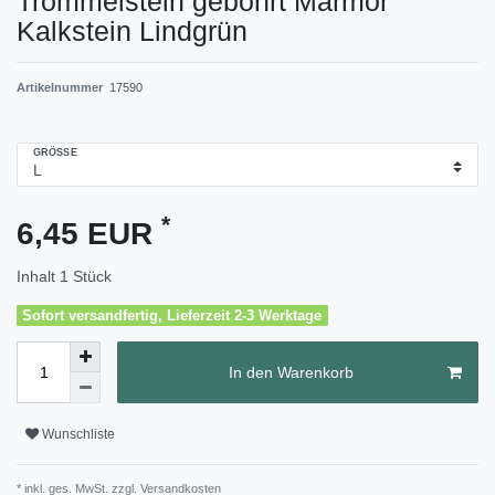
Trommelstein gebohrt Marmor
Kalkstein Lindgrün
Artikelnummer
17590
GRÖSSE
*
6,45 EUR
Inhalt
1
Stück
Sofort versandfertig, Lieferzeit 2-3 Werktage
In den Warenkorb
Wunschliste
* inkl. ges. MwSt. zzgl.
Versandkosten