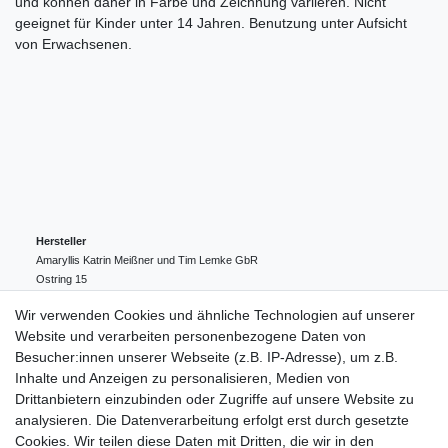
und können daher in Farbe und Zeichnung variieren. Nicht
geeignet für Kinder unter 14 Jahren. Benutzung unter Aufsicht
von Erwachsenen.
Hersteller
Amaryllis Katrin Meißner und Tim Lemke GbR
Ostring
15
24354
Kosel
Deutschland
Wir verwenden Cookies und ähnliche Technologien auf unserer
004943548099856
Website und verarbeiten personenbezogene Daten von
amaryllis-eckernfoerde@t-online.de
EU-Verantwortlicher
Besucher:innen unserer Webseite (z.B. IP-Adresse), um z.B.
Amaryllis Katrin Meißner und Tim Lemke GbR
Inhalte und Anzeigen zu personalisieren, Medien von
Ostring
15
Drittanbietern einzubinden oder Zugriffe auf unsere Website zu
24354
Kosel
Deutschland
analysieren. Die Datenverarbeitung erfolgt erst durch gesetzte
004943548099856
Cookies. Wir teilen diese Daten mit Dritten, die wir in den