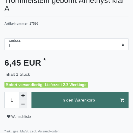
Trommelstein gebohrt Amethyst klar
A
Artikelnummer
17596
GRÖSSE
*
6,45 EUR
Inhalt
1
Stück
Sofort versandfertig, Lieferzeit 2-3 Werktage
In den Warenkorb
Wunschliste
* inkl. ges. MwSt. zzgl.
Versandkosten