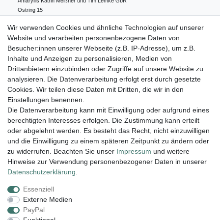
Amaryllis Katrin Meißner und Tim Lemke GbR
Ostring
15
24354
Kosel
Deutschland
Wir verwenden Cookies und ähnliche Technologien auf unserer
004943548099856
Website und verarbeiten personenbezogene Daten von
amaryllis-eckernfoerde@t-online.de
EU-Verantwortlicher
Besucher:innen unserer Webseite (z.B. IP-Adresse), um z.B.
Amaryllis Katrin Meißner und Tim Lemke GbR
Inhalte und Anzeigen zu personalisieren, Medien von
Ostring
15
Drittanbietern einzubinden oder Zugriffe auf unsere Website zu
24354
Kosel
Deutschland
analysieren. Die Datenverarbeitung erfolgt erst durch gesetzte
004943548099856
Cookies. Wir teilen diese Daten mit Dritten, die wir in den
amaryllis-eckernfoerde@t-online.de
Einstellungen benennen.
Die Datenverarbeitung kann mit Einwilligung oder aufgrund eines
berechtigten Interesses erfolgen. Die Zustimmung kann erteilt
Lieferung und Versand
oder abgelehnt werden. Es besteht das Recht, nicht einzuwilligen
und die Einwilligung zu einem späteren Zeitpunkt zu ändern oder
zu widerrufen. Beachten Sie unser
Impressum
und weitere
Hinweise zur Verwendung personenbezogener Daten in unserer
Impressum
Daten­schutz­erklärung
AGB
Daten­schutz­erklärung
.
Essenziell
Widerrufs­recht
Kontakt
Vertrag widerrufen
Externe Medien
PayPal