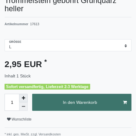
Trommelstein gebohrt Grünquarz
heller
Artikelnummer
17613
GRÖSSE
*
2,95 EUR
Inhalt
1
Stück
Sofort versandfertig, Lieferzeit 2-3 Werktage
In den Warenkorb
Wunschliste
* inkl. ges. MwSt. zzgl.
Versandkosten